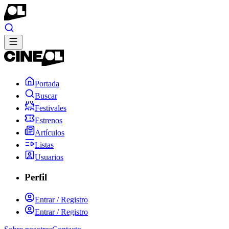
Portada
Buscar
Festivales
Estrenos
Artículos
Listas
Usuarios
Perfil
Entrar / Registro
Entrar / Registro