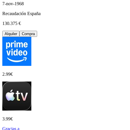
7-nov-1968
Recaudación España
130.375 €
Alquiler
Compra
2.99
€
3.99
€
Gracias a