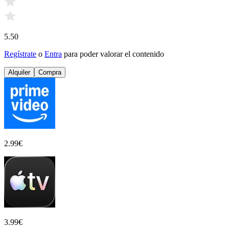
5.50
Regístrate
o
Entra
para poder valorar el contenido
Alquiler
Compra
2.99
€
3.99
€