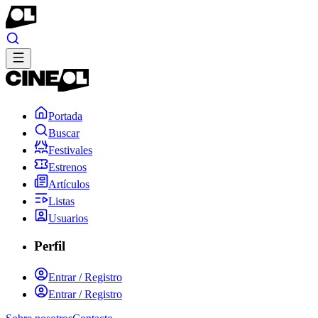
Portada
Buscar
Festivales
Estrenos
Artículos
Listas
Usuarios
Perfil
Entrar / Registro
Entrar / Registro