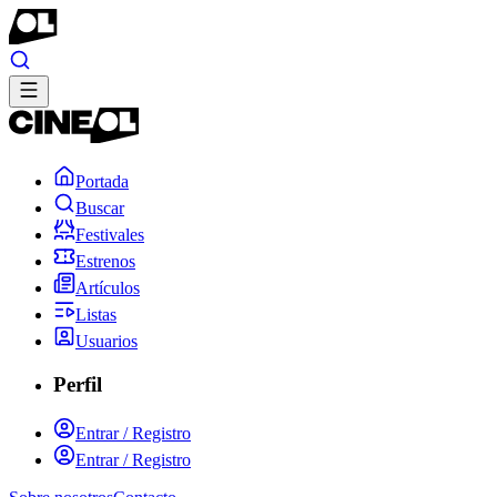
Portada
Buscar
Festivales
Estrenos
Artículos
Listas
Usuarios
Perfil
Entrar / Registro
Entrar / Registro