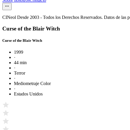
Sobre nosotros
Contacto
CINeol Desde 2003 - Todos los Derechos Reservados. Datos de las 
Curse of the Blair Witch
Curse of the Blair Witch
1999
·
44 min
·
Terror
·
Mediometraje Color
·
Estados Unidos