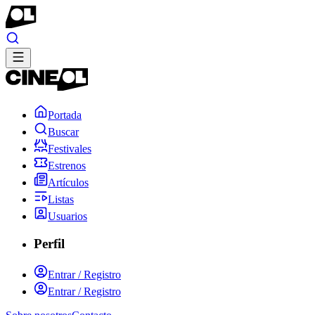
Portada
Buscar
Festivales
Estrenos
Artículos
Listas
Usuarios
Perfil
Entrar / Registro
Entrar / Registro