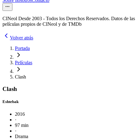
Sobre nosotros
Contacto
CINeol Desde 2003 - Todos los Derechos Reservados. Datos de las
películas propios de CINeol y de TMDb
Volver atrás
Portada
Películas
Clash
Clash
Eshtebak
2016
·
97 min
·
Drama