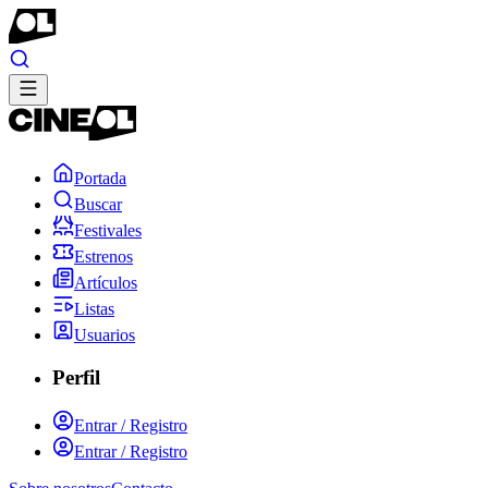
Portada
Buscar
Festivales
Estrenos
Artículos
Listas
Usuarios
Perfil
Entrar / Registro
Entrar / Registro