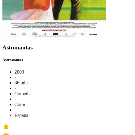
Astronautas
Astronautas
2003
·
86 min
·
Comedia
·
Color
·
España