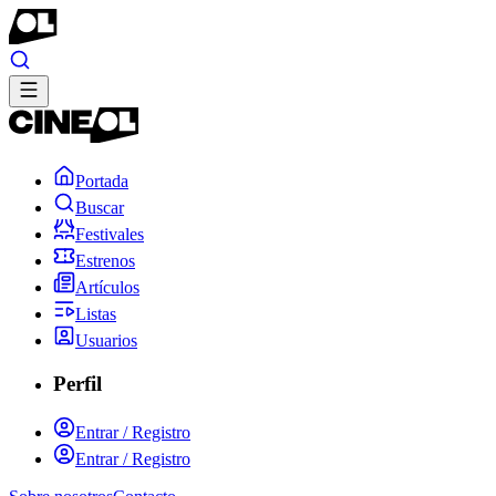
Portada
Buscar
Festivales
Estrenos
Artículos
Listas
Usuarios
Perfil
Entrar / Registro
Entrar / Registro