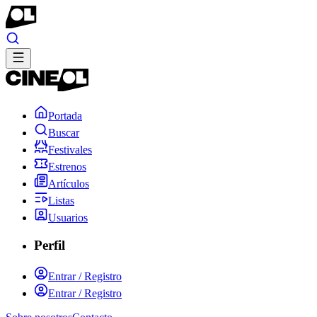
Portada
Buscar
Festivales
Estrenos
Artículos
Listas
Usuarios
Perfil
Entrar / Registro
Entrar / Registro