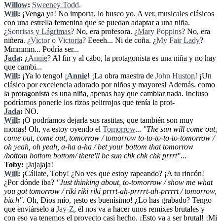
Willow
:
Sweeney Todd
.
Will
:
¡Venga ya! No importa, lo busco yo. A ver, musicales clásicos
con una estrella femenina que se puedan adaptar a una niña.
¿
Sonrisas y Lágrimas
? No, era profesora. ¿
Mary Poppins
? No, era
niñera. ¿
Victor o Victoria
? Eeeeh... Ni de coña. ¿
My Fair Lady
?
Mmmmm... Podría ser...
Jada
:
¿
Annie
? Al fin y al cabo, la protagonista es una niña y no hay
que cambi...
Will
:
¡Ya lo tengo! ¡
Annie
! ¡La obra maestra de
John Huston
! ¡Un
clásico por excelencia adorado por niños y mayores! Además, como
la protagonista es una niña, apenas hay que cambiar nada. Incluso
podríamos ponerle los rizos pelirrojos que tenía la prot-
Jada
:
NO.
Will
:
¡O podríamos dejarla sus rastitas, que también son muy
monas! Oh, ya estoy oyendo el
Tomorrow
...
"The sun will come out,
come out, come out, tomorrow / tomorrow to-to-to-to-to-tomorrow /
oh yeah, oh yeah, a-ha a-ha / bet your bottom that tomorrow
/bottom bottom bottom/ there'll be sun chk chk chk prrrt"
...
Toby:
¡Jajajaja!
Will
:
¡Cállate, Toby! ¿No ves que estoy rapeando? ¡A tu rincón!
¿Por dónde iba?
"Just thinking about, to-tomorrow / show me what
you got tomorrow / riki riki riki prrrt-ah-prrrrt-ah-prrrrt / tomorrow,
bitch".
Oh, Dios mío, ¡esto es buenísimo! ¿Lo has grabado? Tengo
que enviárselo a
Jay-Z
, él nos va a hacer unos remixes brutales y
con eso ya tenemos el proyecto casi hecho. ¡Esto va a ser brutal! ¡Mi