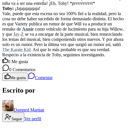
niña va a ser una estrella! ¡Eh, Toby!
*prrrrrrrrrrt*
Toby:
¡Jajajajajajaja!
Vale, puede que esta escena no sea 100% fiel a la realidad, pero la
cosa no debe haber sucedido de forma demasiado distinta. El hecho
es que Variety publica un rumor de que Will va a producir un
remake de
Annie
como vehículo de lucimiento para su hija Willow,
y que
Jay-Z
se va a encargar de la parte musical, bien remezclando
los temas del musical, bien componiendo otros nuevos. Y por ahora
solo es un rumor. Pero la última vez que surgió un rumor así, salió
The Karate Kid
. Así que lo más probable es que sea verdad.
Respecto a la existencia de Toby, seguimos investigando.
0
Me gusta
0
Comentarios
Comentar
Me gusta
Escrito por
Damned Martian
Ver perfil
Seguir