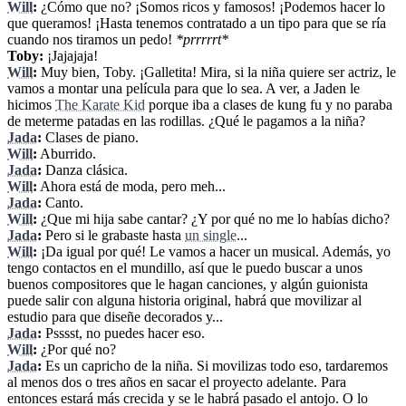
Will
:
¿Cómo que no? ¡Somos ricos y famosos! ¡Podemos hacer lo
que queramos! ¡Hasta tenemos contratado a un tipo para que se ría
cuando nos tiramos un pedo!
*prrrrrt*
Toby:
¡Jajajaja!
Will
:
Muy bien, Toby. ¡Galletita! Mira, si la niña quiere ser actriz, le
vamos a montar una película para que lo sea. A ver, a Jaden le
hicimos
The Karate Kid
porque iba a clases de kung fu y no paraba
de meterme patadas en las rodillas. ¿Qué le pagamos a la niña?
Jada
:
Clases de piano.
Will
:
Aburrido.
Jada
:
Danza clásica.
Will
:
Ahora está de moda, pero meh...
Jada
:
Canto.
Will
:
¿Que mi hija sabe cantar? ¿Y por qué no me lo habías dicho?
Jada
:
Pero si le grabaste hasta
un single
...
Will
:
¡Da igual por qué! Le vamos a hacer un musical. Además, yo
tengo contactos en el mundillo, así que le puedo buscar a unos
buenos compositores que le hagan canciones, y algún guionista
puede salir con alguna historia original, habrá que movilizar al
estudio para que diseñe decorados y...
Jada
:
Psssst,
no puedes hacer eso.
Will
:
¿Por qué no?
Jada
:
Es un capricho de la niña. Si movilizas todo eso, tardaremos
al menos dos o tres años en sacar el proyecto adelante. Para
entonces estará más crecida y se le habrá pasado el antojo. O lo