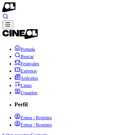
Portada
Buscar
Festivales
Estrenos
Artículos
Listas
Usuarios
Perfil
Entrar / Registro
Entrar / Registro