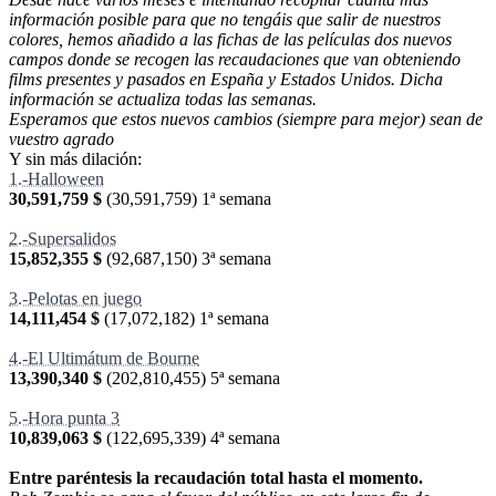
información posible para que no tengáis que salir de nuestros
colores, hemos añadido a las fichas de las películas dos nuevos
campos donde se recogen las recaudaciones que van obteniendo
films presentes y pasados en España y Estados Unidos. Dicha
información se actualiza todas las semanas.
Esperamos que estos nuevos cambios (siempre para mejor) sean de
vuestro agrado
Y sin más dilación:
1.-Halloween
30,591,759 $
(
30,591,759
) 1ª semana
2.-Supersalidos
15,852,355 $
(
92,687,150
) 3ª semana
3.-Pelotas en juego
14,111,454 $
(
17,072,182
) 1ª semana
4.-El Ultimátum de Bourne
13,390,340 $
(
202,810,455
) 5ª semana
5.-Hora punta 3
10,839,063 $
(
122,695,339
) 4ª semana
Entre paréntesis la recaudación total hasta el momento.