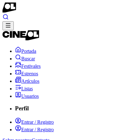
Portada
Buscar
Festivales
Estrenos
Artículos
Listas
Usuarios
Perfil
Entrar / Registro
Entrar / Registro