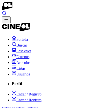
Portada
Buscar
Festivales
Estrenos
Artículos
Listas
Usuarios
Perfil
Entrar / Registro
Entrar / Registro