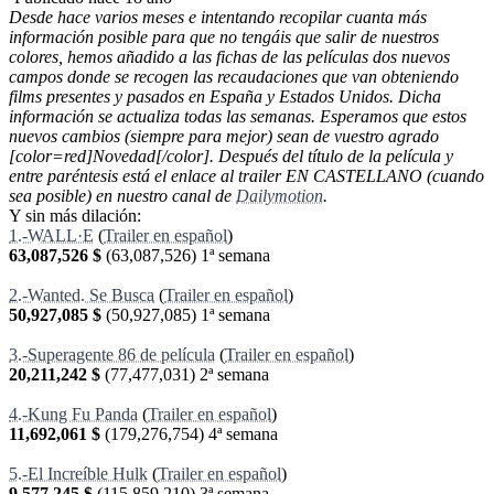
Desde hace varios meses e intentando recopilar cuanta más
información posible para que no tengáis que salir de nuestros
colores, hemos añadido a las fichas de las películas dos nuevos
campos donde se recogen las recaudaciones que van obteniendo
films presentes y pasados en España y Estados Unidos. Dicha
información se actualiza todas las semanas. Esperamos que estos
nuevos cambios (siempre para mejor) sean de vuestro agrado
[color=red]Novedad[/color]. Después del título de la película y
entre paréntesis está el enlace al trailer EN CASTELLANO (cuando
sea posible) en nuestro canal de
Dailymotion
.
Y sin más dilación:
1.-WALL·E
(
Trailer en español
)
63,087,526 $
(
63,087,526
) 1ª semana
2.-Wanted. Se Busca
(
Trailer en español
)
50,927,085 $
(
50,927,085
) 1ª semana
3.-Superagente 86 de película
(
Trailer en español
)
20,211,242 $
(
77,477,031
) 2ª semana
4.-Kung Fu Panda
(
Trailer en español
)
11,692,061 $
(
179,276,754
) 4ª semana
5.-El Increíble Hulk
(
Trailer en español
)
9,577,245 $
(
115,859,210
) 3ª semana