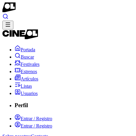
Portada
Buscar
Festivales
Estrenos
Artículos
Listas
Usuarios
Perfil
Entrar / Registro
Entrar / Registro