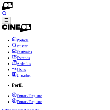
Portada
Buscar
Festivales
Estrenos
Artículos
Listas
Usuarios
Perfil
Entrar / Registro
Entrar / Registro