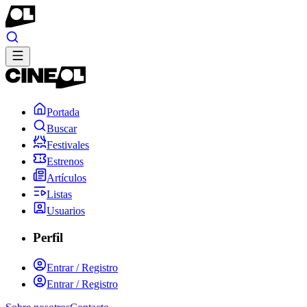
Portada
Buscar
Festivales
Estrenos
Artículos
Listas
Usuarios
Perfil
Entrar / Registro
Entrar / Registro