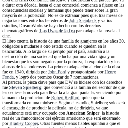
a durar otra década, hasta el cine comercial comienza a fijarse en las
consecuencias sociales y humanas que puede tener sobre la gran
mayoría de la población. No es de extrañar pues que, tras meses de
negociaciones entre los herederos de
John Steinbeck
y varios
estudios, DreamWorks se haya hecho con los derechos
cinematográficos de
Las Uvas de la Ira
para adaptar la novela al
cine.
El libro cuenta la historia de una familia de granjeros en los años 30,
obligados a mudarse a otro estado cuando se quedan en la
bancarrota. A lo largo de su periplo por el país, asistirán a la
destrucción de una sociedad que lucha por una vida digna y un
bienestar que les son negados por la pobreza, la explotación y los
abusos de los poderosos. La primera adaptación al cine de la obra
fue en 1940, dirigida por
John Ford
y protagonizada por
Henry
Fonda
, y logró dos premios Oscar de 7 nominaciones.
Al parecer, la pieza clave para que DW se hiciese con los derechos
fue
Steven Spielberg
, que convenció a la familia del escritor de que
les cediese la novela para llevarla a la gran pantalla, venciendo por
la mano a la productora de
Robert Redford
, quien quería
transformarla en una miniserie. Según el estudio, Spielberg solo será
el encargado de producir la película, no de dirigirla, ya que
actualmente está muy ocupado con
American Sniper
, la historia
real de un francotirador del ejército americano que será encarnado
por
Bradley Cooper
. Otras fuentes menos fiables apuntan a que el