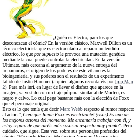
¿Quién es Electro, para los que
desconozcan el cómic? En la versión clásico, Maxwell Dillon es un
técnico electricista que es electrocutado al reparar un tendido
eléctrico, lo que
por supuesto
le provoca una mutación genética
mediante la cual puede controlar la electricidad. En la versión
Ultimate, más cercana al argumento de la nueva entrega del
trepamuros, el origen de los poderes de este villano es la
bioingeniería, y sus poderes son el resultado de un experimento
fallido de Justin Hammer (a quien algunos recordaréis por
Iron Man
2
). Para más inri, en lugar de llevar el disfraz que aparece en la
imagen, va vestido con un traje púrpura similar al de Morfeo, es
negro y calvo. Lo cual pega bastante más con la elección de Foxx
que el personaje original.
Esto es lo que tenía que decir
Marc Webb
respecto al rumor respecto
al actor:
"¡Creo que Jamie Foxx es electrizante! (risas) Es uno de
los mejores actores del momento. Me encantaría trabajar con él, y
estoy seguro de que oiréis más cosas al respecto muy pronto".
Pero
cuidado, que sigue. Esta vez, sobre sus personajes preferidos del
cómic:
"Me gusta Electro. Me fascina Norman Osborn y las