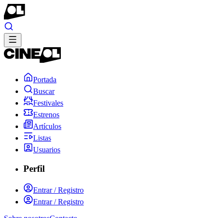
Portada
Buscar
Festivales
Estrenos
Artículos
Listas
Usuarios
Perfil
Entrar / Registro
Entrar / Registro