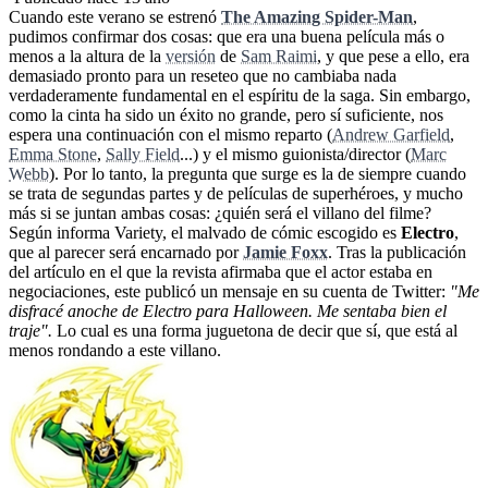
Cuando este verano se estrenó
The Amazing Spider-Man
,
pudimos confirmar dos cosas: que era una buena película más o
menos a la altura de la
versión
de
Sam Raimi
, y que pese a ello, era
demasiado pronto para un reseteo que no cambiaba nada
verdaderamente fundamental en el espíritu de la saga. Sin embargo,
como la cinta ha sido un éxito no grande, pero sí suficiente, nos
espera una continuación con el mismo reparto (
Andrew Garfield
,
Emma Stone
,
Sally Field
...) y el mismo guionista/director (
Marc
Webb
). Por lo tanto, la pregunta que surge es la de siempre cuando
se trata de segundas partes y de películas de superhéroes, y mucho
más si se juntan ambas cosas: ¿quién será el villano del filme?
Según informa Variety, el malvado de cómic escogido es
Electro
,
que al parecer será encarnado por
Jamie Foxx
. Tras la publicación
del artículo en el que la revista afirmaba que el actor estaba en
negociaciones, este publicó un mensaje en su cuenta de Twitter:
"Me
disfracé anoche de Electro para Halloween. Me sentaba bien el
traje".
Lo cual es una forma juguetona de decir que sí, que está al
menos rondando a este villano.