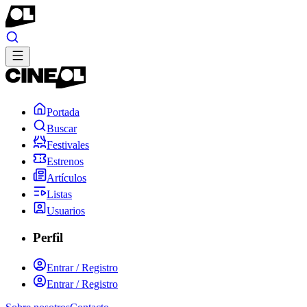
Portada
Buscar
Festivales
Estrenos
Artículos
Listas
Usuarios
Perfil
Entrar / Registro
Entrar / Registro