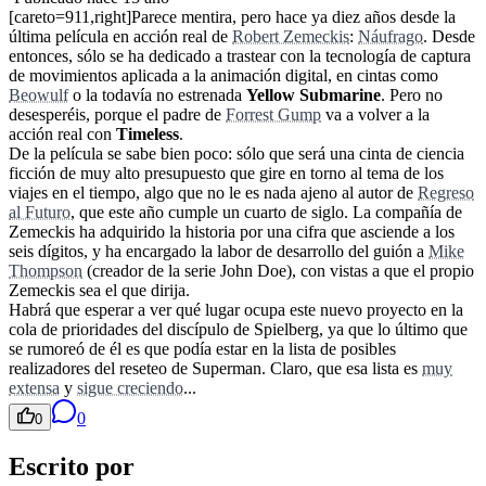
[careto=911,right]Parece mentira, pero hace ya diez años desde la
última película en acción real de
Robert Zemeckis
:
Náufrago
. Desde
entonces, sólo se ha dedicado a trastear con la tecnología de captura
de movimientos aplicada a la animación digital, en cintas como
Beowulf
o la todavía no estrenada
Yellow Submarine
. Pero no
desesperéis, porque el padre de
Forrest Gump
va a volver a la
acción real con
Timeless
.
De la película se sabe bien poco: sólo que será una cinta de ciencia
ficción de muy alto presupuesto que gire en torno al tema de los
viajes en el tiempo, algo que no le es nada ajeno al autor de
Regreso
al Futuro
, que este año cumple un cuarto de siglo. La compañía de
Zemeckis ha adquirido la historia por una cifra que asciende a los
seis dígitos, y ha encargado la labor de desarrollo del guión a
Mike
Thompson
(creador de la serie John Doe), con vistas a que el propio
Zemeckis sea el que dirija.
Habrá que esperar a ver qué lugar ocupa este nuevo proyecto en la
cola de prioridades del discípulo de Spielberg, ya que lo último que
se rumoreó de él es que podía estar en la lista de posibles
realizadores del reseteo de Superman. Claro, que esa lista es
muy
extensa
y
sigue creciendo
...
0
0
Escrito por