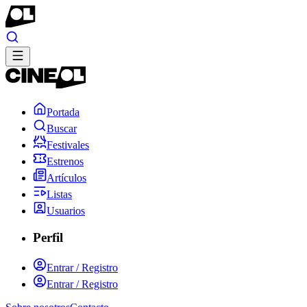
Portada
Buscar
Festivales
Estrenos
Artículos
Listas
Usuarios
Perfil
Entrar / Registro
Entrar / Registro