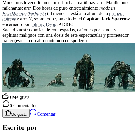
Monstruos lovecraftianos: arrr. Luchas marítimas: arrr. Maldiciones
milenarias: arrr. Dos horas de puro entretenimiento
made in
Bruckheimer
/
Verbinski
(al menos si está a la altura de la
primera
entrega
): arrr. Y, sobre todo y ante todo, el
Capitán Jack Sparrow
encarnado por
Johnny Depp
: ARRR!
Saciad vuestras ansias de ron, espadas, cañones por banda y
espíritus malignos con una dosis de este espectacular y prometedor
trailer (eso sí, con alto contenido en spoilers):
0
Me gusta
0
Comentarios
Comentar
Me gusta
Escrito por