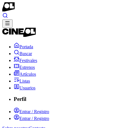
Portada
Buscar
Festivales
Estrenos
Artículos
Listas
Usuarios
Perfil
Entrar / Registro
Entrar / Registro