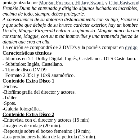
protagonizada por
Morgan Freeman
,
Hillary Swank
y
Clint Eastwoo
Frankie Dunn ha entrenado y dirigido algunos luchadores increíbles, 
encima de todo, siempre debes protegerte.
A consecuencia de su doloroso distanciamiento con su hija, Frankie 
y que sabe que debajo de su brusco carácter exterior, hay un hombre 
Un día, Maggie Fitzgerald entra a su gimnasio. Maggie nunca ha teni
constante, Maggie, con su meta inamovible y una tremenda fuerza de v
alguien que crea en ella.
La edición se compondrá de 2 DVD's y la podréis comprar en
dvdgo
Características técnicas
- Idiomas en 5.1 Dolby Digital: Inglés, Castellano - DTS Castellano.
- Subtítulos: Inglés, Castellano.
- Tipo de disco DVD9
- Formato 2.35:1 y 16x9 anamórfico.
Contenido Extra Disco 1
-Fichas.
-Biofilmografía del director y actores.
-Tráiler.
-Spots.
-Galería fotográfica.
Contenido Extra Disco 2
-Entrevista con el director y actores (15 min).
-Imagenes de rodaje (20 min).
-Reportaje sobre el boxeo femenino (19 min).
-Los productores hablan de la pelicula (13 min).