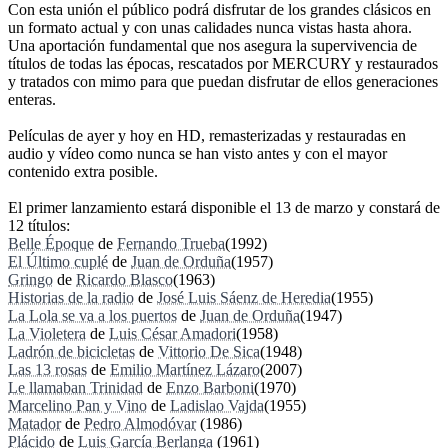
Con esta unión el público podrá disfrutar de los grandes clásicos en
un formato actual y con unas calidades nunca vistas hasta ahora.
Una aportación fundamental que nos asegura la supervivencia de
títulos de todas las épocas, rescatados por MERCURY y restaurados
y tratados con mimo para que puedan disfrutar de ellos generaciones
enteras.
Películas de ayer y hoy en HD, remasterizadas y restauradas en
audio y vídeo como nunca se han visto antes y con el mayor
contenido extra posible.
El primer lanzamiento estará disponible el 13 de marzo y constará de
12 títulos:
Belle Époque
de
Fernando Trueba
(1992)
El Último cuplé
de
Juan de Orduña
(1957)
Gringo
de
Ricardo Blasco
(1963)
Historias de la radio
de
José Luis Sáenz de Heredia
(1955)
La Lola se va a los puertos
de
Juan de Orduña
(1947)
La Violetera
de
Luis César Amadori
(1958)
Ladrón de bicicletas
de
Vittorio De Sica
(1948)
Las 13 rosas
de
Emilio Martínez Lázaro
(2007)
Le llamaban Trinidad
de
Enzo Barboni
(1970)
Marcelino Pan y Vino
de
Ladislao Vajda
(1955)
Matador
de
Pedro Almodóvar
(1986)
Plácido
de
Luis García Berlanga
(1961)