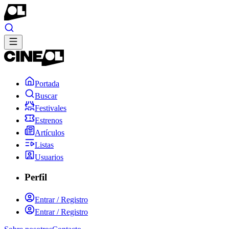
Portada
Buscar
Festivales
Estrenos
Artículos
Listas
Usuarios
Perfil
Entrar / Registro
Entrar / Registro