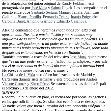
de la adaptación del guion original de
Randy Feldman
, está
protagonizada por
José Mota
y
Salma Hayek
. Les acompañan en el
reparto entre otros
Santiago Segura
,
Manuel Tallafé
,
Juan Luis
Galiardo
,
Blanca Portillo
,
Fernando Tejero
,
Juanjo Puigcorbé
,
Carolina Bang
,
Antonio Garrido
y
Eduardo Casanova
.
Álex ha comentado que
“estamos encantados con esta gran
oportunidad. Nos hace mucha ilusión y nos sentimos muy
orgullosos de la increíble recepción que ha tenido la película. Es
una gran satisfacción para mí poder estar en este festival, en donde
nunca antes había participado ninguna de mis películas, sobre todo
después del éxito obtenido en Venecia con Balada”.
También tenemos la reacción del televisivo
José Mota
, quien piensa
que
“es un lujo poder estar en un festival tan prestigioso, y que este
sea el primer contacto de la película con el público internacional.
Me parece la mejor noticia para el filme”.
La Chispa de la Vida
se rodó en localizaciones de Madrid y
Cartagena durante siete semanas y está producida por
Andrés
Vicente Gómez
y
Ximo Pérez
. Se estrenará en salas de toda España
el próximo 13 de enero del 2012.
SINOPSIS
Roberto, un publicista en paro, es rechazado por todas las agencias
en las que solicita trabajo. Su situación económica es desesperada.
Ya nadie valora que fuera el creador del archiconocido eslógan "la
chispa de la vida" de Coca-Cola. Todo cambia cuando de pronto