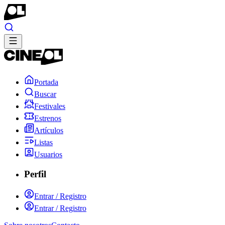
Portada
Buscar
Festivales
Estrenos
Artículos
Listas
Usuarios
Perfil
Entrar / Registro
Entrar / Registro