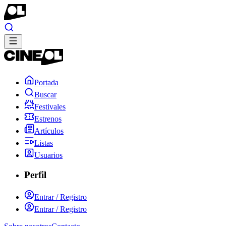
Portada
Buscar
Festivales
Estrenos
Artículos
Listas
Usuarios
Perfil
Entrar / Registro
Entrar / Registro