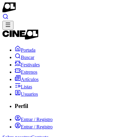
Portada
Buscar
Festivales
Estrenos
Artículos
Listas
Usuarios
Perfil
Entrar / Registro
Entrar / Registro