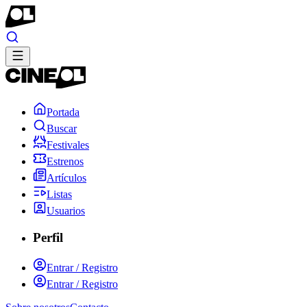
Portada
Buscar
Festivales
Estrenos
Artículos
Listas
Usuarios
Perfil
Entrar / Registro
Entrar / Registro