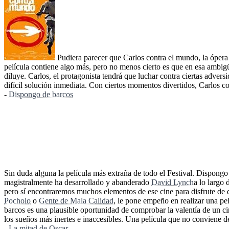
Pudiera parecer que Carlos contra el mundo, la óper
película contiene algo más, pero no menos cierto es que en esa ambig
diluye. Carlos, el protagonista tendrá que luchar contra ciertas adver
difícil solución inmediata. Con ciertos momentos divertidos, Carlos c
-
Dispongo de barcos
Sin duda alguna la película más extraña de todo el Festival. Dispong
magistralmente ha desarrollado y abanderado
David Lynch
a lo largo
pero sí encontraremos muchos elementos de ese cine para disfrute de q
Pocholo
o
Gente de Mala Calidad
, le pone empeño en realizar una p
barcos es una plausible oportunidad de comprobar la valentía de un ci
los sueños más inertes e inaccesibles. Una película que no conviene d
-
La mitad de Oscar