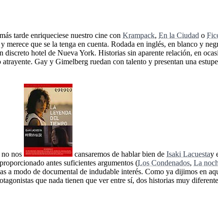
más tarde enriqueciese nuestro cine con
Krampack
,
En la Ciudad
o
Fic
r y merece que se la tenga en cuenta. Rodada en inglés, en blanco y negr
un discreto hotel de Nueva York. Historias sin aparente relación, en oca
atrayente. Gay y Gimelberg ruedan con talento y presentan una estupend
y no nos
cansaremos de hablar bien de
Isaki Lacuesta
y 
 proporcionado antes suficientes argumentos (
Los Condenados
,
La noch
ias a modo de documental de indudable interés. Como ya dijimos en aque
tagonistas que nada tienen que ver entre sí, dos historias muy diferen