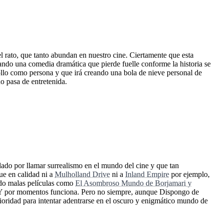
l rato, que tanto abundan en nuestro cine. Ciertamente que esta
ando una comedia dramática que pierde fuelle conforme la historia se
rrollo como persona y que irá creando una bola de nieve personal de
o pasa de entretenida.
do por llamar surrealismo en el mundo del cine y que tan
ue en calidad ni a
Mulholland Drive
ni a
Inland Empire
por ejemplo,
ado malas películas como
El Asombroso Mundo de Borjamari y
o. Y por momentos funciona. Pero no siempre, aunque Dispongo de
ioridad para intentar adentrarse en el oscuro y enigmático mundo de