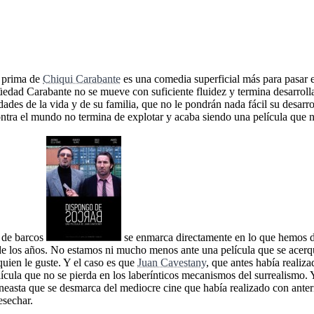
a prima de
Chiqui Carabante
es una comedia superficial más para pasar e
üedad Carabante no se mueve con suficiente fluidez y termina desarroll
sidades de la vida y de su familia, que no le pondrán nada fácil su desa
ontra el mundo no termina de explotar y acaba siendo una película que n
o de barcos
se enmarca directamente en lo que hemos da
 de los años. No estamos ni mucho menos ante una película que se acerq
uien le guste. Y el caso es que
Juan Cavestany
, que antes había realiz
elícula que no se pierda en los laberínticos mecanismos del surrealism
neasta que se desmarca del mediocre cine que había realizado con anter
esechar.