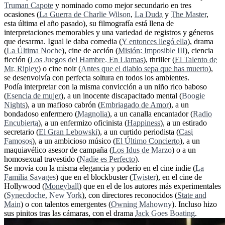
Truman Capote
y nominado como mejor secundario en tres
ocasiones (
La Guerra de Charlie Wilson
,
La Duda
y
The Master
,
esta última el año pasado), su filmografía está llena de
interpretaciones memorables y una variedad de registros y géneros
que desarma. Igual le daba comedia (
Y entonces llegó ella
), drama
(
La Última Noche
), cine de acción (
Misión: Imposible III
), ciencia
ficción (
Los Juegos del Hambre. En Llamas
), thriller (
El Talento de
Mr. Ripley
) o cine noir (
Antes que el diablo sepa que has muerto
),
se desenvolvía con perfecta soltura en todos los ambientes.
Podía interpretar con la misma convicción a un niño rico baboso
(
Esencia de mujer
), a un inocente discapacitado mental (
Boogie
Nights
), a un mafioso cabrón (
Embriagado de Amor
), a un
bondadoso enfermero (
Magnolia
), a un canalla encantador (
Radio
Encubierta
), a un enfermizo oficinista (
Happiness
), a un estirado
secretario (
El Gran Lebowski
), a un curtido periodista (
Casi
Famosos
), a un ambicioso músico (
El Último Concierto
), a un
maquiavélico asesor de campaña (
Los Idus de Marzo
) o a un
homosexual travestido (
Nadie es Perfecto
).
Se movía con la misma elegancia y poderío en el cine indie (
La
Familia Savages
) que en el blockbuster (
Twister
), en el cine de
Hollywood (
Moneyball
) que en el de los autores más experimentales
(
Synecdoche, New York
), con directores reconocidos (
State and
Main
) o con talentos emergentes (
Owning Mahowny
). Incluso hizo
sus pinitos tras las cámaras, con el drama
Jack Goes Boating
.