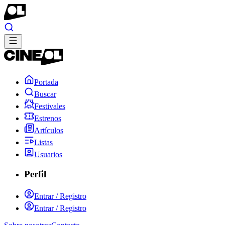
Portada
Buscar
Festivales
Estrenos
Artículos
Listas
Usuarios
Perfil
Entrar / Registro
Entrar / Registro