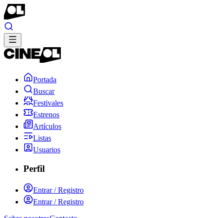
Portada
Buscar
Festivales
Estrenos
Artículos
Listas
Usuarios
Perfil
Entrar / Registro
Entrar / Registro