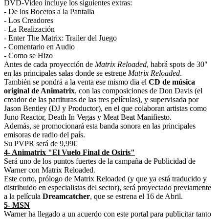
DVD-Video incluye los siguientes extras:
- De los Bocetos a la Pantalla
- Los Creadores
- La Realización
- Enter The Matrix: Trailer del Juego
- Comentario en Audio
- Como se Hizo
Antes de cada proyección de
Matrix Reloaded
, habrá spots de 30"
en las principales salas donde se estrene
Matrix Reloaded
.
También se pondrá a la venta ese mismo dia el
CD de música
original de Animatrix
, con las composiciones de Don Davis (el
creador de las partituras de las tres películas), y supervisada por
Jason Bentley (DJ y Productor), en el que colaboran artistas como
Juno Reactor, Death In Vegas y Meat Beat Manifiesto.
Además, se promocionará esta banda sonora en las principales
emisoras de radio del país.
Su PVPR será de 9,99€
4- Animatrix "El Vuelo Final de Osiris"
Será uno de los puntos fuertes de la campaña de Publicidad de
Warner con Matrix Reloaded.
Este corto, prólogo de Matrix Reloaded (y que ya está traducido y
distribuido en especialistas del sector), será proyectado previamente
a la película
Dreamcatcher
, que se estrena el 16 de Abril.
5- MSN
Warner ha llegado a un acuerdo con este portal para publicitar tanto