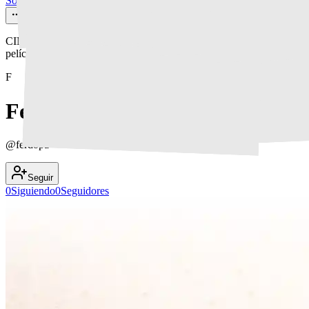
Sobre nosotros
Contacto
CINeol Desde 2003 - Todos los Derechos Reservados. Datos de las
películas propios de CINeol y de TMDb
F
Ferdopa
@
ferdopa
Seguir
0
Siguiendo
0
Seguidores