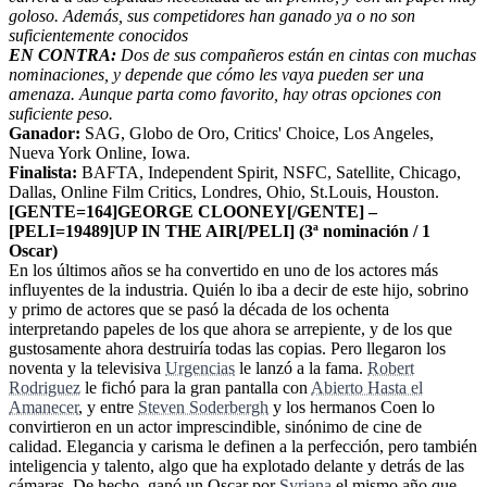
goloso. Además, sus competidores han ganado ya o no son
suficientemente conocidos
EN CONTRA:
Dos de sus compañeros están en cintas con muchas
nominaciones, y depende que cómo les vaya pueden ser una
amenaza. Aunque parta como favorito, hay otras opciones con
suficiente peso.
Ganador:
SAG, Globo de Oro, Critics' Choice, Los Angeles,
Nueva York Online, Iowa.
Finalista:
BAFTA, Independent Spirit, NSFC, Satellite, Chicago,
Dallas, Online Film Critics, Londres, Ohio, St.Louis, Houston.
[GENTE=164]GEORGE CLOONEY[/GENTE] –
[PELI=19489]UP IN THE AIR[/PELI] (3ª nominación / 1
Oscar)
En los últimos años se ha convertido en uno de los actores más
influyentes de la industria. Quién lo iba a decir de este hijo, sobrino
y primo de actores que se pasó la década de los ochenta
interpretando papeles de los que ahora se arrepiente, y de los que
gustosamente ahora destruiría todas las copias. Pero llegaron los
noventa y la televisiva
Urgencias
le lanzó a la fama.
Robert
Rodriguez
le fichó para la gran pantalla con
Abierto Hasta el
Amanecer
, y entre
Steven Soderbergh
y los hermanos Coen lo
convirtieron en un actor imprescindible, sinónimo de cine de
calidad. Elegancia y carisma le definen a la perfección, pero también
inteligencia y talento, algo que ha explotado delante y detrás de las
cámaras. De hecho, ganó un Oscar por
Syriana
el mismo año que