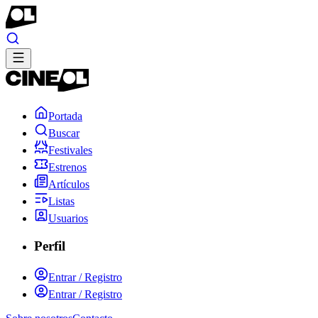
Portada
Buscar
Festivales
Estrenos
Artículos
Listas
Usuarios
Perfil
Entrar / Registro
Entrar / Registro