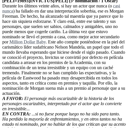
[PELI=19893]INVICTUS[/PELI] (5ª nominación / 1 Oscar)
Durante los últimos veinte años, si hay un actor que nunca (o
casi
nunca
) ha fallado en dar una interpretación soberbia, ese es Morgan
Freeman. De hecho, ha alcanzado tal maestría que ya parece que lo
hace sin siquiera esforzarse. Y claro está, entre ese talento y sus
personajes, que suelen ser sabios, calmados y amigables, uno no
puede menos que cogerle cariño. La última vez que estuvo
nominado se llevó el premio a casa, como mejor actor secundario
por
Million Dollar Baby
. Este año compite poniéndose en la piel del
carismático líder sudafricano Nelson Mandela, un papel que todo el
mundo llevaba esperando que hiciese desde el siglo pasado. Cuando
se conoció el proyecto, Invictus se convirtió por defecto en película
candidata a arrasar en los premios de la Academia, con su
combinación de un tema irresistible y un equipo con un caché
tremendo. Finalmente no se han cumplido las expectativas, y la
película de Eastwood ha pasado muy desapercibida en todos los
aspectos, tanto en crítica como en premios y taquilla. Por ello, la
nominación de Morgan suena más a un premio al personaje que a su
actuación.
A FAVOR:
El personaje más oscarizable de la historia de los
personajes oscarizables, interpretado por el actor que lo convierte
en irresistible...
EN CONTRA:
...si no fuese porque luego no ha sido para tanto.
Ha perdido la mayoría de enfrentamientos, y en otros tantos no ha
estado ni nominado, por no hablar de los que critican que su acento