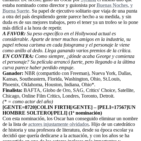
estaba nominado como director y guionista por
Buenas Noches, y
Buena Suerte
. Su papel de ejecutivo solitario que viaja de una punta
a otra del país despidiendo gente parece hecho a su medida, y sin
duda es de sus mejores trabajos, pero el tener ya un trofeo se lo pone
más difícil a la hora de repetir.
A FAVOR:
Su peso específico en el Hollywood actual es
considerable. Aparte de tener muchos amigos en la industria, su
papel rebosa carisma en cada fotograma y el personaje le viene
como anillo al dedo. Llega ganando varios premios de la crítica.
EN CONTRA:
Como siempre, ¿dónde acaba George y comienza
el personaje? Su película arrancó fuerte, pero llegando a la última
curva parece haber perdido empuje.
Ganador:
NBR (compartido con Freeman), Nueva York, Dallas,
Kansas, Southeastern, Florida, Washington, Ohio, St.Louis,
Phoenix, Oklahoma, Houston, Indiana, Ohio*.
Finalista:
BAFTA, Globo de Oro, SAG, Critics' Choice, Satellite,
Chicago, Online Film Critics, Londres, Toronto, Detroit.
(* = como actor del año)
[GENTE=8720]COLIN FIRTH[/GENTE] – [PELI=17567]UN
HOMBRE SOLTERO[/PELI] (1ª nominación)
Con esta nominación, los Oscar han conseguido eliminar un nombre
de la lista de
actores injustamente olvidados
. Hijo de un catedrático
de historia y una profesora de literatura, desde su época escolar ya
decidió que quería dedicarse a la actuación, y con los años se ha