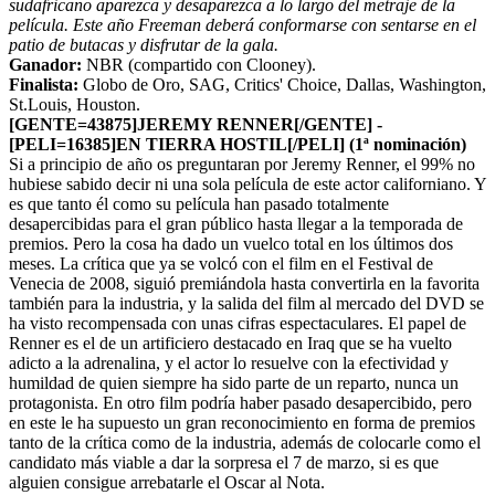
sudafricano aparezca y desaparezca a lo largo del metraje de la
película. Este año Freeman deberá conformarse con sentarse en el
patio de butacas y disfrutar de la gala.
Ganador:
NBR (compartido con Clooney).
Finalista:
Globo de Oro, SAG, Critics' Choice, Dallas, Washington,
St.Louis, Houston.
[GENTE=43875]JEREMY RENNER[/GENTE] -
[PELI=16385]EN TIERRA HOSTIL[/PELI] (1ª nominación)
Si a principio de año os preguntaran por Jeremy Renner, el 99% no
hubiese sabido decir ni una sola película de este actor californiano. Y
es que tanto él como su película han pasado totalmente
desapercibidas para el gran público hasta llegar a la temporada de
premios. Pero la cosa ha dado un vuelco total en los últimos dos
meses. La crítica que ya se volcó con el film en el Festival de
Venecia de 2008, siguió premiándola hasta convertirla en la favorita
también para la industria, y la salida del film al mercado del DVD se
ha visto recompensada con unas cifras espectaculares. El papel de
Renner es el de un artificiero destacado en Iraq que se ha vuelto
adicto a la adrenalina, y el actor lo resuelve con la efectividad y
humildad de quien siempre ha sido parte de un reparto, nunca un
protagonista. En otro film podría haber pasado desapercibido, pero
en este le ha supuesto un gran reconocimiento en forma de premios
tanto de la crítica como de la industria, además de colocarle como el
candidato más viable a dar la sorpresa el 7 de marzo, si es que
alguien consigue arrebatarle el Oscar al Nota.