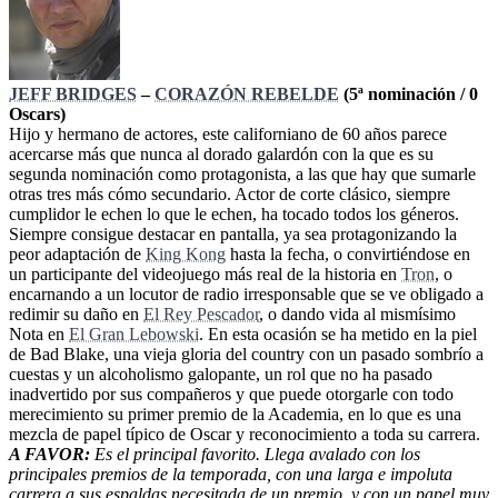
JEFF BRIDGES
–
CORAZÓN REBELDE
(5ª nominación / 0
Oscars)
Hijo y hermano de actores, este californiano de 60 años parece
acercarse más que nunca al dorado galardón con la que es su
segunda nominación como protagonista, a las que hay que sumarle
otras tres más cómo secundario. Actor de corte clásico, siempre
cumplidor le echen lo que le echen, ha tocado todos los géneros.
Siempre consigue destacar en pantalla, ya sea protagonizando la
peor adaptación de
King Kong
hasta la fecha, o convirtiéndose en
un participante del videojuego más real de la historia en
Tron
, o
encarnando a un locutor de radio irresponsable que se ve obligado a
redimir su daño en
El Rey Pescador
, o dando vida al mismísimo
Nota en
El Gran Lebowski
. En esta ocasión se ha metido en la piel
de Bad Blake, una vieja gloria del country con un pasado sombrío a
cuestas y un alcoholismo galopante, un rol que no ha pasado
inadvertido por sus compañeros y que puede otorgarle con todo
merecimiento su primer premio de la Academia, en lo que es una
mezcla de papel típico de Oscar y reconocimiento a toda su carrera.
A FAVOR:
Es el principal favorito. Llega avalado con los
principales premios de la temporada, con una larga e impoluta
carrera a sus espaldas necesitada de un premio, y con un papel muy