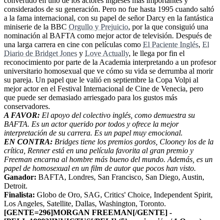
convertido en uno de los actores ingleses más importantes y
considerados de su generación. Pero no fue hasta 1995 cuando saltó
a la fama internacional, con su papel de señor Darcy en la fantástica
miniserie de la BBC
Orgullo y Prejuicio
, por la que consiguió una
nominación al BAFTA como mejor actor de televisión. Después de
una larga carrera en cine con películas como
El Paciente Inglés
,
El
Diario de Bridget Jones
y
Love Actually
, le llega por fin el
reconocimiento por parte de la Academia interpretando a un profesor
universitario homosexual que ve cómo su vida se derrumba al morir
su pareja. Un papel que le valió en septiembre la Copa Volpi al
mejor actor en el Festival Internacional de Cine de Venecia, pero
que puede ser demasiado arriesgado para los gustos más
conservadores.
A FAVOR:
El apoyo del colectivo inglés, como demuestra su
BAFTA. Es un actor querido por todos y ofrece la mejor
interpretación de su carrera. Es un papel muy emocional.
EN CONTRA:
Bridges tiene los premios gordos, Clooney los de la
crítica, Renner está en una película favorita al gran premio y
Freeman encarna al hombre más bueno del mundo. Además, es un
papel de homosexual en un film de autor que pocos han visto.
Ganador:
BAFTA, Londres, San Francisco, San Diego, Austin,
Detroit.
Finalista:
Globo de Oro, SAG, Critics' Choice, Independent Spirit,
Los Angeles, Satellite, Dallas, Washington, Toronto.
[GENTE=296]MORGAN FREEMAN[/GENTE] -