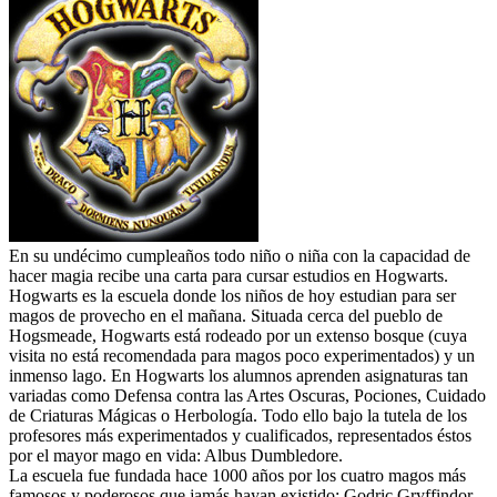
En su undécimo cumpleaños todo niño o niña con la capacidad de
hacer magia recibe una carta para cursar estudios en Hogwarts.
Hogwarts es la escuela donde los niños de hoy estudian para ser
magos de provecho en el mañana. Situada cerca del pueblo de
Hogsmeade, Hogwarts está rodeado por un extenso bosque (cuya
visita no está recomendada para magos poco experimentados) y un
inmenso lago. En Hogwarts los alumnos aprenden asignaturas tan
variadas como Defensa contra las Artes Oscuras, Pociones, Cuidado
de Criaturas Mágicas o Herbología. Todo ello bajo la tutela de los
profesores más experimentados y cualificados, representados éstos
por el mayor mago en vida: Albus Dumbledore.
La escuela fue fundada hace 1000 años por los cuatro magos más
famosos y poderosos que jamás hayan existido: Godric Gryffindor,