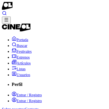
Portada
Buscar
Festivales
Estrenos
Artículos
Listas
Usuarios
Perfil
Entrar / Registro
Entrar / Registro