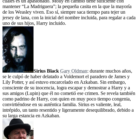
cuales es un apasionado. Molly en cambio tiene suficiente con
mantener “La Madriguera”; la pequeña casita en la que la mayoría
de los Weasley viven. Eso sí, siempre saca tiempo para tejer un
jersey de lana, con la inicial del nombre incluida, para regalar a cada
uno de sus hijos, Harry incluido.
Sirius Black
Gary Oldman
: durante muchos años,
se le culpó de haber delatado a Voldemort el paradero de James y
Lily Potter, y así estuvo encarcelado en Azkaban. Sin embargo,
consciente de su inocencia, logra escapar y demostrar a Harry y a
sus amigos (Lupin) que él no cometió ese crimen. Se revela también
como padrino de Harry, con quien en muy poco tiempo congenia,
convirtiéndose en su auténtica familia. Sirius es valiente, leal,
intrépido, un tanto resentido y ligeramente desequilibrado, debido a
su larga estancia en Azkaban.