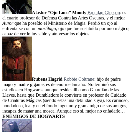
Alastor “Ojo Loco” Moody
Brendan Gleeson
: es
el cuarto profesor de Defensa Contra las Artes Oscuras, y el mejor
Auror
que ha poseído el Ministerio de Magia. Perdió un ojo al
enfrentarse con un
mortífago
, ojo que fue sustituído por uno mágico,
capaz de ver lo invisible y atravesar los objetos.
Rubeus Hagrid
Robbie Coltrane
: hijo de padre
mago y madre gigante, es de enorme tamaño. No terminó sus
estudios en Hogwarts, aunque reside allí como Guardián de las
Llaves, hasta que Dumbledore le convierte en profesor de Cuidado
de Criaturas Mágicas (siendo estas una debilidad suya). Es cariñoso,
bondadoso, leal y en el fondo ingenuo y gran amigo de sus amigos,
incapaz de matar una mosca. Aunque eso sí, mejor no enfadarle…
ENEMIGOS DE HOGWARTS