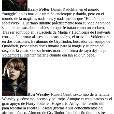
Harry Potter
Daniel Radcliffe
: en el mundo
“muggle” no es mas que un niño enclenque y tímido, pero en el
mundo de la magia es nada mas y nada menos que “El niño que
sobrevivió”. Huérfano durante prácticamente toda su vida ha vivido
siempre con sus abominables tíos que le tratan como un esclavo.
Tras ser admitido en la Escuela de Magia y Hechicería de Hogwarts
consiguió derrotar al asesino de sus padres, el malvado Voldermort,
en dos ocasiones. Es alumno de Gryffindor, buscador del equipo de
Quidditch, posee unas dotes innatas para la magia y su principal
rasgo es la cicatriz de su frente, marca en forma de rayo dejada por
Voldemort al intentar matarle cuando era tan solo un bebe.
Ron Weasley
Rupert Grint
: sexto hijo de la familia
Weasley y, cómo no, pecoso y pelirrojo. Aunque es muy patoso es el
gran apoyo de Harry Potter en Hogwarts. Amigo fiel resultó útil
para rescatar la Piedra Filosofal gracias a sus conocimientos del
ajedrez mágico. Alumno de Gryffindor fue el dueño durantes tres