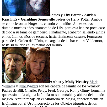
James y Lily Potter
-
Adrian
Rawlings y Geraldine Somerville
padres de Harry Potter. Ambos
se conocieron en Hogwarts cuando eran niños. James estuvo
durante muchos años enamorado de Lily, pero esta le hizo poco caso
debido a su fama de gamberro. Finalmente, acabaron saliendo juntos
en los últimos años de escuela, hasta finalmente casarse. Formaron
parte de la Orden del Fénix, encargada de luchar contra Voldemort,
hasta su muerte en las manos del mismo.
Arthur y Molly Weasley
Mark
Williams
y
Julie Walters
son los cabeza de familia de los Weasley.
Padres de Bill, Charlie, Percy, Fred, George, Ron y Ginny forman la
que es sin duda alguna la famila mas entrañable y abierta del mundo
mágico. Arthur trabaja en el Ministerio de Magia, concretamente en
la Oficina por el Uso Incorrecto de los Objetos
Muggles
, de los