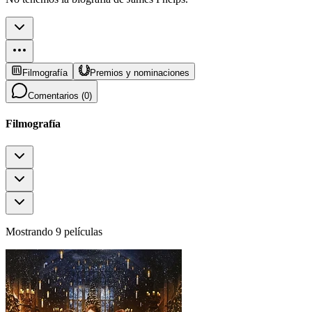
Filmografía
Premios y nominaciones
Comentarios (
0
)
Filmografía
Mostrando 9 películas