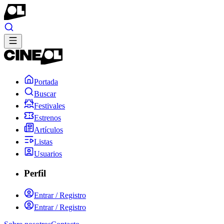
Portada
Buscar
Festivales
Estrenos
Artículos
Listas
Usuarios
Perfil
Entrar / Registro
Entrar / Registro