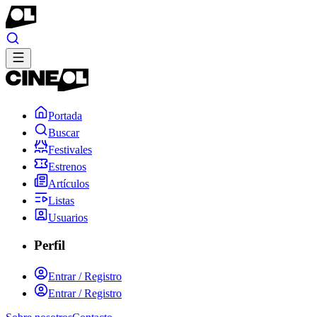
Portada
Buscar
Festivales
Estrenos
Artículos
Listas
Usuarios
Perfil
Entrar / Registro
Entrar / Registro