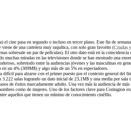
) el cine pasa en segundo o incluso en tercer plano. Este fin de semana
viene de una cartelera muy raquítica, con solo gran favorito (
Criadas y
enas sobresale un par de películas). El otro dato está en la coincidencia
rado muchas miradas en las televisiones donde se han mostrado una enorm
deroso, sobretodo entre la audiencias jóvenes y las masculinas en gene
olo en un 4% (309M$) y algo más de un 5% en espectadores.
da difícil para alzarse con el primer puesto por el contexto general de
 3.222 salas logrando un dato inicial de 23,1M$ y una media por sala d
 casos de éxitos marcadamente adulto. Una vez más la audiencia de más de
 hombres como de mujeres. Uno de los factores clave para Contagion er
ntre aquellos que tienen un mínimo de conocimiento cinéfilo.