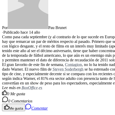
Por
Pau Brunet
·
Publicado hace
14 año
Como pasa cada septiembre (y al contrario de lo que sucede en Europa
hay que remarcar un par de méritos respecto al pasado. Primero que se 
con lógico desgaste, y el resto de films en un interés muy limitado (ap
tenido este año al ser el décimo aniversario, tiene que haber concent
de la temporada de fútbol americano, lo que aún es un enemigo más po
y permiten mantener el dato de diferencia de recaudación de 2011 s
El gran favorito de este fin de semana,
Contagion
, no lo ha tenido na
dado Warner. El nuevo film de
Steven Soderbergh
se ha estrenado con
tipo de cine, y especialmente decente si se compara con los recientes
según indica Warner, el 81% era sector adulto con presencia tanto de
convertían en un show de peso para los espectadores, especialmente e
Lee más en
BoxOffice.es
0
Me gusta
0
Comentarios
Comentar
Me gusta