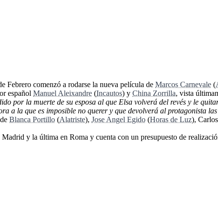
de Febrero comenzó a rodarse la nueva película de
Marcos Carnevale
(
tor español
Manuel Aleixandre
(
Incautos
) y
China Zorrilla
, vista últim
do por la muerte de su esposa al que Elsa volverá del revés y le quita
dora a la que es imposible no querer y que devolverá al protagonista las 
 de
Blanca Portillo
(
Alatriste
),
Jose Angel Egido
(
Horas de Luz
), Carlo
n Madrid y la última en Roma y cuenta con un presupuesto de realizació