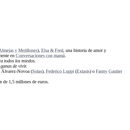
Almejas y Mejillones
),
Elsa & Fred
, una historia de amor y
amente en
Conversaciones con mamá
.
ra todos los miedos.
ganas de vivir.
s Álvarez-Novoa (
Solas
),
Federico Luppi
(
Extasis
) o
Fanny Gautier
n de 1,5 millones de euros.