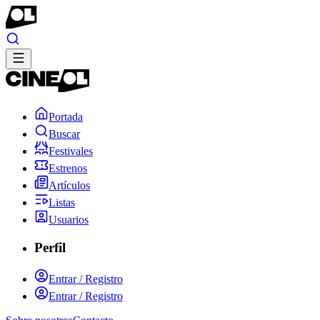
Portada
Buscar
Festivales
Estrenos
Artículos
Listas
Usuarios
Perfil
Entrar / Registro
Entrar / Registro