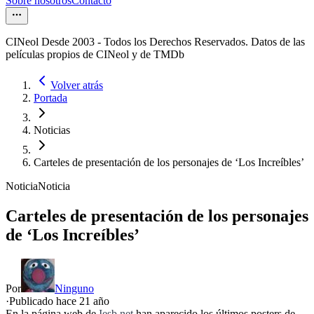
Sobre nosotros
Contacto
CINeol Desde 2003 - Todos los Derechos Reservados. Datos de las
películas propios de CINeol y de TMDb
Volver atrás
Portada
Noticias
Carteles de presentación de los personajes de ‘Los Increíbles’
Noticia
Noticia
Carteles de presentación de los personajes
de ‘Los Increíbles’
Por
Ninguno
·
Publicado hace
21 año
En la página web de
Iesb.net
han aparecido los últimos posters de