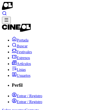
Portada
Buscar
Festivales
Estrenos
Artículos
Listas
Usuarios
Perfil
Entrar / Registro
Entrar / Registro