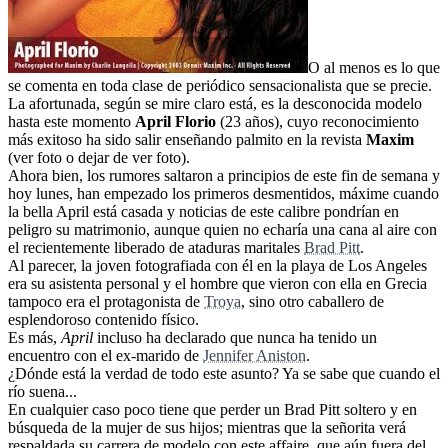
O al menos es lo que
se comenta en toda clase de periódico sensacionalista que se precie.
La afortunada, según se mire claro está, es la desconocida modelo
hasta este momento
April Florio
(23 años), cuyo reconocimiento
más exitoso ha sido salir enseñando palmito en la revista
Maxim
(ver foto o dejar de ver foto).
Ahora bien, los rumores saltaron a principios de este fin de semana y
hoy lunes, han empezado los primeros desmentidos, máxime cuando
la bella April está casada y noticias de este calibre pondrían en
peligro su matrimonio, aunque quien no echaría una cana al aire con
el recientemente liberado de ataduras maritales
Brad Pitt
.
Al parecer, la joven fotografiada con él en la playa de Los Angeles
era su asistenta personal y el hombre que vieron con ella en Grecia
tampoco era el protagonista de
Troya
, sino otro caballero de
esplendoroso contenido físico.
Es más,
April
incluso ha declarado que nunca ha tenido un
encuentro con el ex-marido de
Jennifer Aniston
.
¿Dónde está la verdad de todo este asunto? Ya se sabe que cuando el
río suena...
En cualquier caso poco tiene que perder un Brad Pitt soltero y en
búsqueda de la mujer de sus hijos; mientras que la señorita verá
respaldada su carrera de modelo con este affaire, que aún fuera del