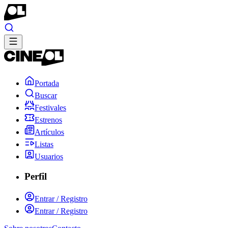
Portada
Buscar
Festivales
Estrenos
Artículos
Listas
Usuarios
Perfil
Entrar / Registro
Entrar / Registro