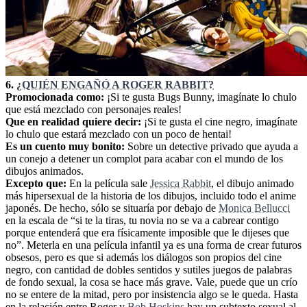
6.
¿QUIÉN ENGAÑÓ A ROGER RABBIT?
Promocionada como:
¡Si te gusta Bugs Bunny, imagínate lo chulo
que está mezclado con personajes reales!
Que en realidad quiere decir:
¡Si te gusta el cine negro, imagínate
lo chulo que estará mezclado con un poco de hentai!
Es un cuento muy bonito:
Sobre un detective privado que ayuda a
un conejo a detener un complot para acabar con el mundo de los
dibujos animados.
Excepto que:
En la película sale
Jessica Rabbit
, el dibujo animado
más hipersexual de la historia de los dibujos, incluido todo el anime
japonés. De hecho, sólo se situaría por debajo de
Monica Bellucci
en la escala de “si te la tiras, tu novia no se va a cabrear contigo
porque entenderá que era físicamente imposible que le dijeses que
no”. Meterla en una película infantil ya es una forma de crear futuros
obsesos, pero es que si además los diálogos son propios del cine
negro, con cantidad de dobles sentidos y sutiles juegos de palabras
de fondo sexual, la cosa se hace más grave. Vale, puede que un crío
no se entere de la mitad, pero por insistencia algo se le queda. Hasta
en la relación entre Roger y
Bob Hoskins
hay un subtexto sexual al