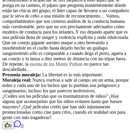
ponga en su camino, el pájaro que pregunta insistentemente dónde
están las chicas del grupo, el líder capaz de llevarse a un compañero
que le sirva de cebo a una misión de reconocimiento… Vamos,
comportamientos que son certeros análisis de la conducta humana
más cuestionable, pero que no son precisamente adecuados como
modelos de conducta para los infantes. Y eso dejando aparte que es
una película llena de sangre y violencia explícita y nada edulcorada.
Que un conejo gigante asesino ataque a otro berreando y
mordiéndole en el cuello hasta dejarlo hecho un guiñapo
sanguinolento sólo es comparable a cuando llega el perro, agarra a
un conejo y lo lanza a diez metros de distancia con las tripas fuera.
De repente, la
escena de los Monty Python
no parece tan
descabellada…
Presunta moraleja:
La libertad es lo más importante.
Moraleja real:
Nunca vuelvas a salir al campo sin un arma, porque
todos y cada uno de los bichos que lo pueblan son peligrosos y
sanguinarios, incluso los que parecen inofensivos.
¿Cuáles son las películas que os traumatizaron de niños? ¿Hay
alguna que aconsejaríais que los niños evitasen hasta que fuesen
mayores? ¿Qué películas creéis que han sido injustamente
promocionadas como cine para críos, cuando en realidad son para
gente con más tragaderas?
0
0