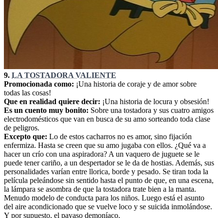
9.
LA TOSTADORA VALIENTE
Promocionada como:
¡Una historia de coraje y de amor sobre
todas las cosas!
Que en realidad quiere decir:
¡Una historia de locura y obsesión!
Es un cuento muy bonito:
Sobre una tostadora y sus cuatro amigos
electrodomésticos que van en busca de su amo sorteando toda clase
de peligros.
Excepto que:
Lo de estos cacharros no es amor, sino fijación
enfermiza. Hasta se creen que su amo jugaba con ellos. ¿Qué va a
hacer un crío con una aspiradora? A un vaquero de juguete se le
puede tener cariño, a un despertador se le da de hostias. Además, sus
personalidades varían entre llorica, borde y pesado. Se tiran toda la
película peleándose sin sentido hasta el punto de que, en una escena,
la lámpara se asombra de que la tostadora trate bien a la manta.
Menudo modelo de conducta para los niños. Luego está el asunto
del aire acondicionado que se vuelve loco y se suicida inmolándose.
Y por supuesto, el payaso demoníaco.