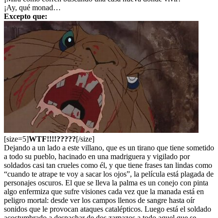
¡Ay, qué monad…
Excepto que:
[size=5]
WTF!!!!?????
[/size]
Dejando a un lado a este villano, que es un tirano que tiene sometido
a todo su pueblo, hacinado en una madriguera y vigilado por
soldados casi tan crueles como él, y que tiene frases tan lindas como
“cuando te atrape te voy a sacar los ojos”, la película está plagada de
personajes oscuros. El que se lleva la palma es un conejo con pinta
algo enfermiza que sufre visiones cada vez que la manada está en
peligro mortal: desde ver los campos llenos de sangre hasta oír
sonidos que le provocan ataques catalépticos. Luego está el soldado
acostumbrado a despachar de dos zarpazos a todo aquel que se