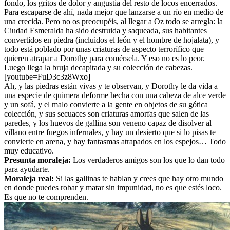
fondo, los gritos de dolor y angustia del resto de locos encerrados.
Para escaparse de ahí, nada mejor que lanzarse a un río en medio de
una crecida. Pero no os preocupéis, al llegar a Oz todo se arregla: la
Ciudad Esmeralda ha sido destruida y saqueada, sus habitantes
convertidos en piedra (incluidos el león y el hombre de hojalata), y
todo está poblado por unas criaturas de aspecto terrorífico que
quieren atrapar a Dorothy para comérsela. Y eso no es lo peor.
Luego llega la bruja decapitada y su colección de cabezas.
[youtube=FuD3c3z8Wxo]
Ah, y las piedras están vivas y te observan, y Dorothy le da vida a
una especie de quimera deforme hecha con una cabeza de alce verde
y un sofá, y el malo convierte a la gente en objetos de su gótica
colección, y sus secuaces son criaturas amorfas que salen de las
paredes, y los huevos de gallina son veneno capaz de disolver al
villano entre fuegos infernales, y hay un desierto que si lo pisas te
convierte en arena, y hay fantasmas atrapados en los espejos… Todo
muy educativo.
Presunta moraleja:
Los verdaderos amigos son los que lo dan todo
para ayudarte.
Moraleja real:
Si las gallinas te hablan y crees que hay otro mundo
en donde puedes robar y matar sin impunidad, no es que estés loco.
Es que no te comprenden.