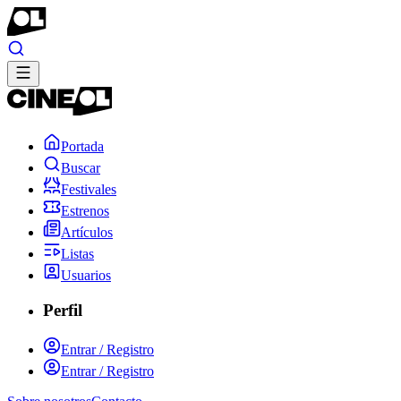
Portada
Buscar
Festivales
Estrenos
Artículos
Listas
Usuarios
Perfil
Entrar / Registro
Entrar / Registro