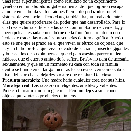
unas ratas superinteligentes como resultado de un experimento
genético en un laboratorio gubernamental del que lograron escapar,
aunque en su huida varios ratones fueron despedazados por el
sistema de ventilación. Pero claro, también hay un malvado entre
ellas que quiere apoderarse del poder que han desarrollado. Para lo
cual despachurra al líder de las ratas con un bloque de cemento, y
luego pelea a espada con el héroe de la función en un duelo con
heridas y estocadas mortales presentadas de forma gráfica. A todo
esto se une que el prado en el que viven es tétrico de cojones, que
hay un búho profeta que vive rodeado de telarañas, insectos gigantes
y huesecillos de sus almuerzos, que el gato asesino parece un león
rabioso, que el cuervo amigo de la señora Brisby no para de acosarla
sexualmente, y que en un momento su casa con toda su familia
dentro se hunde en el fango mientras los chavales ven cómo sube el
nivel del barro hasta dejarles sin aire que respirar. Deliciosa.
Presunta moraleja:
Una madre haría cualquier cosa por sus hijos.
Moraleja real:
Las ratas son inteligentes, amables y valientes.
Pídele a tu madre que te regale una. Pero no dejes a su alcance
objetos punzantes o productos químicos.