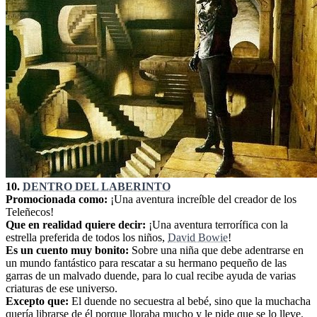
10.
DENTRO DEL LABERINTO
Promocionada como:
¡Una aventura increíble del creador de los
Teleñecos!
Que en realidad quiere decir:
¡Una aventura terrorífica con la
estrella preferida de todos los niños,
David Bowie
!
Es un cuento muy bonito:
Sobre una niña que debe adentrarse en
un mundo fantástico para rescatar a su hermano pequeño de las
garras de un malvado duende, para lo cual recibe ayuda de varias
criaturas de ese universo.
Excepto que:
El duende no secuestra al bebé, sino que la muchacha
quería librarse de él porque lloraba mucho y le pide que se lo lleve.