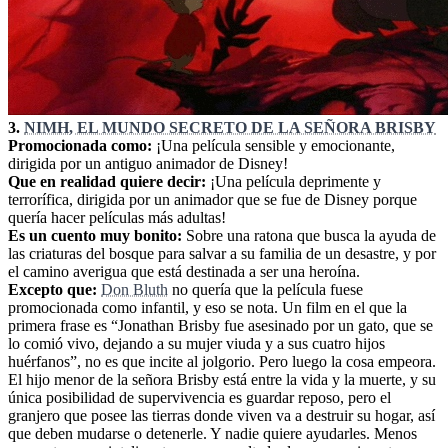
3.
NIMH, EL MUNDO SECRETO DE LA SEÑORA BRISBY
Promocionada como:
¡Una película sensible y emocionante,
dirigida por un antiguo animador de Disney!
Que en realidad quiere decir:
¡Una película deprimente y
terrorífica, dirigida por un animador que se fue de Disney porque
quería hacer películas más adultas!
Es un cuento muy bonito:
Sobre una ratona que busca la ayuda de
las criaturas del bosque para salvar a su familia de un desastre, y por
el camino averigua que está destinada a ser una heroína.
Excepto que:
Don Bluth
no quería que la película fuese
promocionada como infantil, y eso se nota. Un film en el que la
primera frase es “Jonathan Brisby fue asesinado por un gato, que se
lo comió vivo, dejando a su mujer viuda y a sus cuatro hijos
huérfanos”, no es que incite al jolgorio. Pero luego la cosa empeora.
El hijo menor de la señora Brisby está entre la vida y la muerte, y su
única posibilidad de supervivencia es guardar reposo, pero el
granjero que posee las tierras donde viven va a destruir su hogar, así
que deben mudarse o detenerle. Y nadie quiere ayudarles. Menos