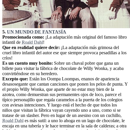
5.
UN MUNDO DE FANTASÍA
Promocionada como:
¡La adaptación más original del famoso libro
infantil de
Roald Dahl
!
Que en realidad quiere decir:
¡La adaptación más grimosa del
cruel libro infantil del autor ese que siempre provoca pesadillas a los
críos!
Es un cuento muy bonito:
Sobre un chaval pobre que gana un
billete para visitar la fábrica de chocolate de Willy Wonka, y acaba
convirtiéndose en su heredero.
Excepto que:
Están los Oompa Loompas, enanos de apariencia
desasosegante que cantan canciones que ponen los pelos de punta. Y
el propio Willy Wonka, que aparte de no estar muy bien de la
azotea, como demuestran sus permanentes ojos de loco, parece el
típico personajillo que regala caramelos a la puerta de los colegios
con aviesas intenciones. Y luego está el hecho de que todos los
niños que visitan la fábrica vayan cayendo uno a uno, como si se
tratase de un slasher. Pero en lugar de un asesino con un cuchillo,
Roald Dahl
es más sutil: a uno lo ahoga en un lago de chocolate, le
encaja en una tubería y le hace terminar en la sala de calderas; a otra