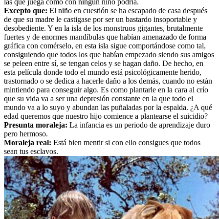
las que juega como con ningún niño podría.
Excepto que:
El niño en cuestión se ha escapado de casa después
de que su madre le castigase por ser un bastardo insoportable y
desobediente. Y en la isla de los monstruos gigantes, brutalmente
fuertes y de enormes mandíbulas que habían amenazado de forma
gráfica con comérselo, en esta isla sigue comportándose como tal,
consiguiendo que todos los que habían empezado siendo sus amigos
se peleen entre sí, se tengan celos y se hagan daño. De hecho, en
esta película donde todo el mundo está psicológicamente herido,
trastornado o se dedica a hacerle daño a los demás, cuando no están
mintiendo para conseguir algo. Es como plantarle en la cara al crío
que su vida va a ser una depresión constante en la que todo el
mundo va a lo suyo y abundan las puñaladas por la espalda. ¿A qué
edad queremos que nuestro hijo comience a plantearse el suicidio?
Presunta moraleja:
La infancia es un periodo de aprendizaje duro
pero hermoso.
Moraleja real:
Está bien mentir si con ello consigues que todos
sean tus esclavos.