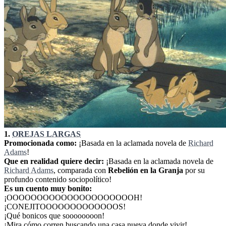
1.
OREJAS LARGAS
Promocionada como:
¡Basada en la aclamada novela de
Richard
Adams
!
Que en realidad quiere decir:
¡Basada en la aclamada novela de
Richard Adams
, comparada con
Rebelión en la Granja
por su
profundo contenido sociopolítico!
Es un cuento muy bonito:
¡OOOOOOOOOOOOOOOOOOOOOH!
¡CONEJITOOOOOOOOOOOOOS!
¡Qué bonicos que soooooooon!
¡Mira cómo corren buscando una casa nueva donde vivir!