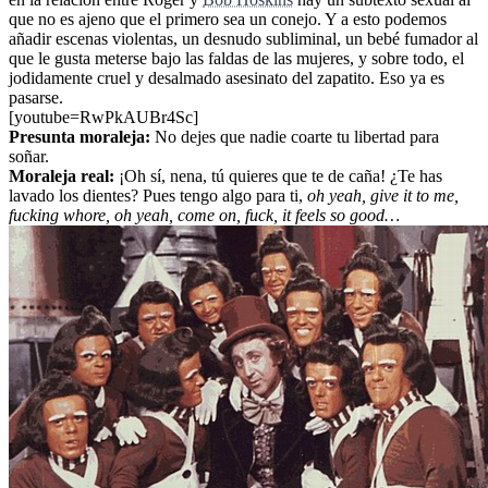
que no es ajeno que el primero sea un conejo. Y a esto podemos
añadir escenas violentas, un desnudo subliminal, un bebé fumador al
que le gusta meterse bajo las faldas de las mujeres, y sobre todo, el
jodidamente cruel y desalmado asesinato del zapatito. Eso ya es
pasarse.
[youtube=RwPkAUBr4Sc]
Presunta moraleja:
No dejes que nadie coarte tu libertad para
soñar.
Moraleja real:
¡Oh sí, nena, tú quieres que te de caña! ¿Te has
lavado los dientes? Pues tengo algo para ti,
oh yeah, give it to me,
fucking whore, oh yeah, come on, fuck, it feels so good…