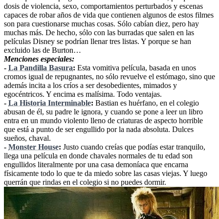
dosis de violencia, sexo, comportamientos perturbados y escenas
capaces de robar años de vida que contienen algunos de estos filmes
son para cuestionarse muchas cosas. Sólo cabían diez, pero hay
muchas más. De hecho, sólo con las burradas que salen en las
películas Disney se podrían llenar tres listas. Y porque se han
excluido las de Burton…
Menciones especiales:
-
La Pandilla Basura
:
Esta vomitiva película, basada en unos
cromos igual de repugnantes, no sólo revuelve el estómago, sino que
además incita a los críos a ser desobedientes, mimados y
egocéntricos. Y encima es malísima. Todo ventajas.
-
La Historia Interminable
:
Bastian es huérfano, en el colegio
abusan de él, su padre le ignora, y cuando se pone a leer un libro
entra en un mundo violento lleno de criaturas de aspecto horrible
que está a punto de ser engullido por la nada absoluta. Dulces
sueños, chaval.
-
Monster House
:
Justo cuando creías que podías estar tranquilo,
llega una película en donde chavales normales de tu edad son
engullidos literalmente por una casa demoníaca que encarna
físicamente todo lo que te da miedo sobre las casas viejas. Y luego
querrán que rindas en el colegio si no puedes dormir.