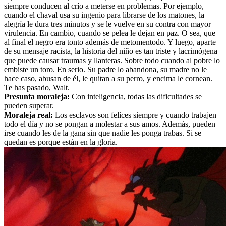
siempre conducen al crío a meterse en problemas. Por ejemplo,
cuando el chaval usa su ingenio para librarse de los matones, la
alegría le dura tres minutos y se le vuelve en su contra con mayor
virulencia. En cambio, cuando se pelea le dejan en paz. O sea, que
al final el negro era tonto además de metomentodo. Y luego, aparte
de su mensaje racista, la historia del niño es tan triste y lacrimógena
que puede causar traumas y llanteras. Sobre todo cuando al pobre lo
embiste un toro. En serio. Su padre lo abandona, su madre no le
hace caso, abusan de él, le quitan a su perro, y encima le cornean.
Te has pasado, Walt.
Presunta moraleja:
Con inteligencia, todas las dificultades se
pueden superar.
Moraleja real:
Los esclavos son felices siempre y cuando trabajen
todo el día y no se pongan a molestar a sus amos. Además, pueden
irse cuando les de la gana sin que nadie les ponga trabas. Si se
quedan es porque están en la gloria.