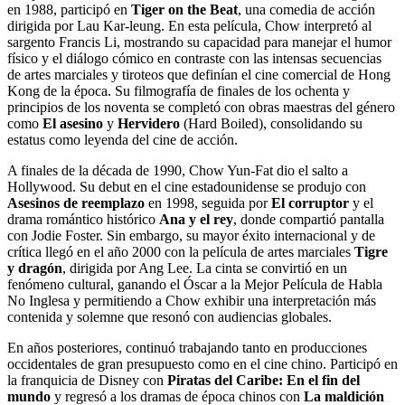
en 1988, participó en
Tiger on the Beat
, una comedia de acción
dirigida por Lau Kar-leung. En esta película, Chow interpretó al
sargento Francis Li, mostrando su capacidad para manejar el humor
físico y el diálogo cómico en contraste con las intensas secuencias
de artes marciales y tiroteos que definían el cine comercial de Hong
Kong de la época. Su filmografía de finales de los ochenta y
principios de los noventa se completó con obras maestras del género
como
El asesino
y
Hervidero
(Hard Boiled), consolidando su
estatus como leyenda del cine de acción.
A finales de la década de 1990, Chow Yun-Fat dio el salto a
Hollywood. Su debut en el cine estadounidense se produjo con
Asesinos de reemplazo
en 1998, seguida por
El corruptor
y el
drama romántico histórico
Ana y el rey
, donde compartió pantalla
con Jodie Foster. Sin embargo, su mayor éxito internacional y de
crítica llegó en el año 2000 con la película de artes marciales
Tigre
y dragón
, dirigida por Ang Lee. La cinta se convirtió en un
fenómeno cultural, ganando el Óscar a la Mejor Película de Habla
No Inglesa y permitiendo a Chow exhibir una interpretación más
contenida y solemne que resonó con audiencias globales.
En años posteriores, continuó trabajando tanto en producciones
occidentales de gran presupuesto como en el cine chino. Participó en
la franquicia de Disney con
Piratas del Caribe: En el fin del
mundo
y regresó a los dramas de época chinos con
La maldición