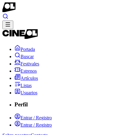
Portada
Buscar
Festivales
Estrenos
Artículos
Listas
Usuarios
Perfil
Entrar / Registro
Entrar / Registro