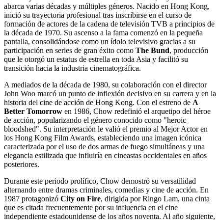
abarca varias décadas y múltiples géneros. Nacido en Hong Kong,
inició su trayectoria profesional tras inscribirse en el curso de
formación de actores de la cadena de televisión TVB a principios de
la década de 1970. Su ascenso a la fama comenzó en la pequeña
pantalla, consolidándose como un ídolo televisivo gracias a su
participación en series de gran éxito como
The Bund
, producción
que le otorgó un estatus de estrella en toda Asia y facilitó su
transición hacia la industria cinematográfica.
A mediados de la década de 1980, su colaboración con el director
John Woo marcó un punto de inflexión decisivo en su carrera y en la
historia del cine de acción de Hong Kong. Con el estreno de
A
Better Tomorrow
en 1986, Chow redefinió el arquetipo del héroe
de acción, popularizando el género conocido como "heroic
bloodshed". Su interpretación le valió el premio al Mejor Actor en
los Hong Kong Film Awards, estableciendo una imagen icónica
caracterizada por el uso de dos armas de fuego simultáneas y una
elegancia estilizada que influiría en cineastas occidentales en años
posteriores.
Durante este periodo prolífico, Chow demostró su versatilidad
alternando entre dramas criminales, comedias y cine de acción. En
1987 protagonizó
City on Fire
, dirigida por Ringo Lam, una cinta
que es citada frecuentemente por su influencia en el cine
independiente estadounidense de los años noventa. Al año siguiente,