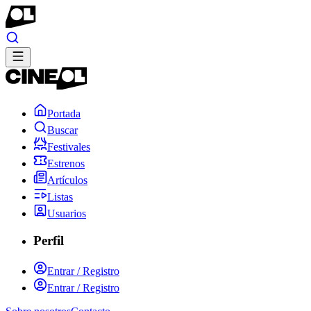
Portada
Buscar
Festivales
Estrenos
Artículos
Listas
Usuarios
Perfil
Entrar / Registro
Entrar / Registro