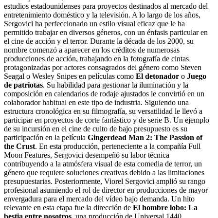
estudios estadounidenses para proyectos destinados al mercado del
entretenimiento doméstico y la televisión. A lo largo de los años,
Sergovici ha perfeccionado un estilo visual eficaz que le ha
permitido trabajar en diversos géneros, con un énfasis particular en
el cine de acción y el terror. Durante la década de los 2000, su
nombre comenzó a aparecer en los créditos de numerosas
producciones de acción, trabajando en la fotografía de cintas
protagonizadas por actores consagrados del género como Steven
Seagal o Wesley Snipes en películas como
El detonador
o
Juego
de patriotas
. Su habilidad para gestionar la iluminación y la
composición en calendarios de rodaje ajustados le convirtió en un
colaborador habitual en este tipo de industria. Siguiendo una
estructura cronológica en su filmografía, su versatilidad le llevó a
participar en proyectos de corte fantástico y de serie B. Un ejemplo
de su incursión en el cine de culto de bajo presupuesto es su
participación en la película
Gingerdead Man 2: The Passion of
the Crust
. En esta producción, perteneciente a la compañía Full
Moon Features, Sergovici desempeñó su labor técnica
contribuyendo a la atmósfera visual de esta comedia de terror, un
género que requiere soluciones creativas debido a las limitaciones
presupuestarias. Posteriormente, Viorel Sergovici amplió su rango
profesional asumiendo el rol de director en producciones de mayor
envergadura para el mercado del vídeo bajo demanda. Un hito
relevante en esta etapa fue la dirección de
El hombre lobo: La
bestia entre nosotros
, una producción de Universal 1440