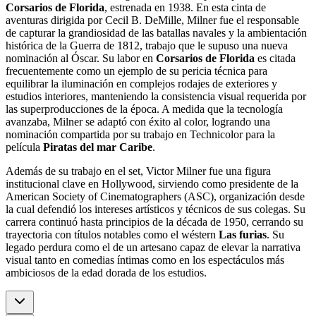
Corsarios de Florida
, estrenada en 1938. En esta cinta de
aventuras dirigida por Cecil B. DeMille, Milner fue el responsable
de capturar la grandiosidad de las batallas navales y la ambientación
histórica de la Guerra de 1812, trabajo que le supuso una nueva
nominación al Óscar. Su labor en
Corsarios de Florida
es citada
frecuentemente como un ejemplo de su pericia técnica para
equilibrar la iluminación en complejos rodajes de exteriores y
estudios interiores, manteniendo la consistencia visual requerida por
las superproducciones de la época. A medida que la tecnología
avanzaba, Milner se adaptó con éxito al color, logrando una
nominación compartida por su trabajo en Technicolor para la
película
Piratas del mar Caribe
.
Además de su trabajo en el set, Victor Milner fue una figura
institucional clave en Hollywood, sirviendo como presidente de la
American Society of Cinematographers (ASC), organización desde
la cual defendió los intereses artísticos y técnicos de sus colegas. Su
carrera continuó hasta principios de la década de 1950, cerrando su
trayectoria con títulos notables como el wéstern
Las furias
. Su
legado perdura como el de un artesano capaz de elevar la narrativa
visual tanto en comedias íntimas como en los espectáculos más
ambiciosos de la edad dorada de los estudios.