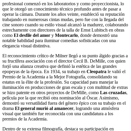
profesional comenzó en los laboratorios y como proyeccionista, lo
que le otorgó un conocimiento técnico profundo antes de pasar a
operar la cámara. Durante los años veinte, estableció su reputación
trabajando en numerosas cintas mudas, pero fue con la llegada del
cine sonoro cuando su estilo visual alcanzó la madurez, colaborando
estrechamente con directores de la talla de Ernst Lubitsch en obras
como
El desfile del amor
y
Montecarlo
, donde demostró una
notable habilidad para iluminar comedias sofisticadas con una
elegancia visual distintiva.
El reconocimiento crítico de Milner llegó a su punto álgido gracias a
su fructífera asociación con el director Cecil B. DeMille, con quien
forjó una alianza creativa que definió la estética de las grandes
epopeyas de la época. En 1934, su trabajo en
Cleopatra
le valió el
Premio de la Academia a la Mejor Fotografía, consolidando su
estatus en la élite de la profesión. Su capacidad para manejar la
iluminación en producciones de gran escala y con multitud de extras
se hizo patente en otros proyectos de DeMille, como
Las cruzadas
,
película por la que recibió otra nominación al Óscar. Asimismo,
demostró su versatilidad fuera del género épico con su trabajo en el
drama
El general murió al amanecer
, logrando una atmósfera
visual que también fue reconocida con una candidatura a los
premios de la Academia.
Dentro de su extensa filmografía, destaca su participación en