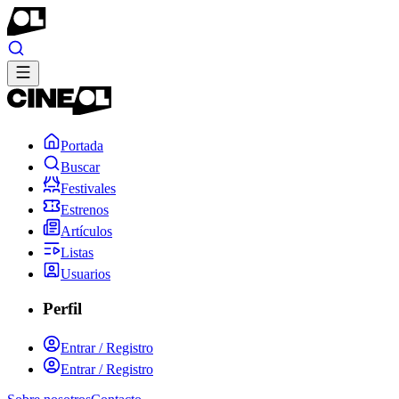
Portada
Buscar
Festivales
Estrenos
Artículos
Listas
Usuarios
Perfil
Entrar / Registro
Entrar / Registro