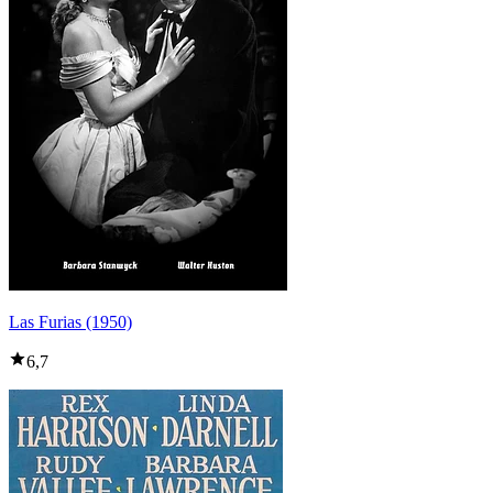
Las Furias (1950)
6,7