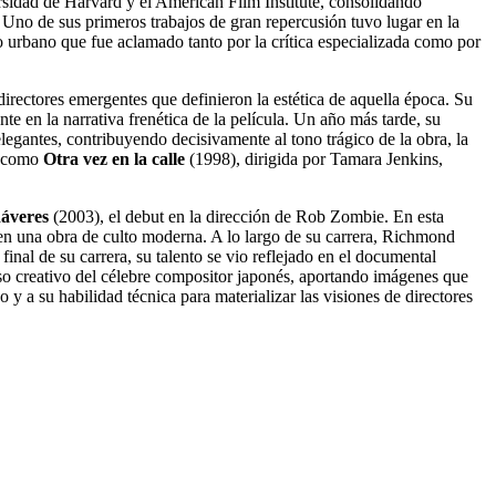
versidad de Harvard y el American Film Institute, consolidando
 Uno de sus primeros trabajos de gran repercusión tuvo lugar en la
 urbano que fue aclamado tanto por la crítica especializada como por
rectores emergentes que definieron la estética de aquella época. Su
te en la narrativa frenética de la película. Un año más tarde, su
egantes, contribuyendo decisivamente al tono trágico de la obra, la
os como
Otra vez en la calle
(1998), dirigida por Tamara Jenkins,
dáveres
(2003), el debut en la dirección de Rob Zombie. En esta
a en una obra de culto moderna. A lo largo de su carrera, Richmond
final de su carrera, su talento se vio reflejado en el documental
so creativo del célebre compositor japonés, aportando imágenes que
 y a su habilidad técnica para materializar las visiones de directores