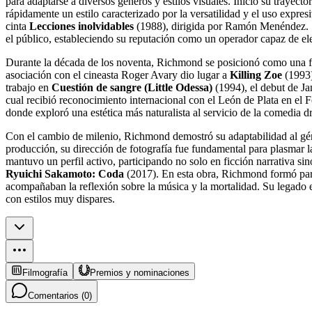
para adaptarse a diversos géneros y estilos visuales. Inició su trayect
rápidamente un estilo caracterizado por la versatilidad y el uso expr
cinta
Lecciones inolvidables
(1988), dirigida por Ramón Menéndez. Su
el público, estableciendo su reputación como un operador capaz de ele
Durante la década de los noventa, Richmond se posicionó como una fig
asociación con el cineasta Roger Avary dio lugar a
Killing Zoe
(1993)
trabajo en
Cuestión de sangre (Little Odessa)
(1994), el debut de Ja
cual recibió reconocimiento internacional con el León de Plata en el 
donde exploró una estética más naturalista al servicio de la comedia d
Con el cambio de milenio, Richmond demostró su adaptabilidad al géne
producción, su dirección de fotografía fue fundamental para plasmar la
mantuvo un perfil activo, participando no solo en ficción narrativa sino
Ryuichi Sakamoto: Coda
(2017). En esta obra, Richmond formó part
acompañaban la reflexión sobre la música y la mortalidad. Su legado en 
con estilos muy dispares.
Filmografía
Premios y nominaciones
Comentarios (
0
)