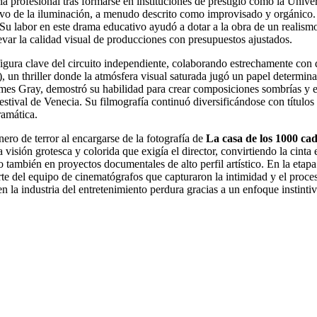
oria profesional tras formarse en instituciones de prestigio como la Uni
esivo de la iluminación, a menudo descrito como improvisado y orgánico.
 labor en este drama educativo ayudó a dotar a la obra de un realismo
var la calidad visual de producciones con presupuestos ajustados.
ura clave del circuito independiente, colaborando estrechamente con di
, un thriller donde la atmósfera visual saturada jugó un papel determinan
mes Gray, demostró su habilidad para crear composiciones sombrías y el
Festival de Venecia. Su filmografía continuó diversificándose con títul
ramática.
ro de terror al encargarse de la fotografía de
La casa de los 1000 ca
 visión grotesca y colorida que exigía el director, convirtiendo la cint
 también en proyectos documentales de alto perfil artístico. En la etapa 
e del equipo de cinematógrafos que capturaron la intimidad y el proce
la industria del entretenimiento perdura gracias a un enfoque instintivo