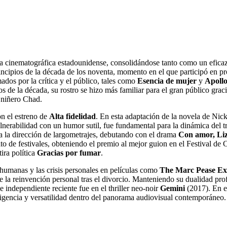
ria cinematográfica estadounidense, consolidándose tanto como un efica
incipios de la década de los noventa, momento en el que participó en pro
ados por la crítica y el público, tales como
Esencia de mujer
y
Apollo
 de la década, su rostro se hizo más familiar para el gran público graci
l niñero Chad.
on el estreno de
Alta fidelidad
. En esta adaptación de la novela de Nic
nerabilidad con un humor sutil, fue fundamental para la dinámica del trí
a la dirección de largometrajes, debutando con el drama
Con amor, Li
to de festivales, obteniendo el premio al mejor guion en el Festival de 
ira política
Gracias por fumar
.
 humanas y las crisis personales en películas como
The Marc Pease Ex
 de la reinvención personal tras el divorcio. Manteniendo su dualidad pr
 independiente reciente fue en el thriller neo-noir
Gemini
(2017). En es
igencia y versatilidad dentro del panorama audiovisual contemporáneo.