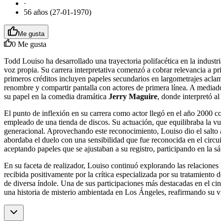
·
56 años (27-01-1970)
Me gusta
0
Me gusta
Todd Louiso ha desarrollado una trayectoria polifacética en la indust
voz propia. Su carrera interpretativa comenzó a cobrar relevancia a pr
primeros créditos incluyen papeles secundarios en largometrajes aclam
renombre y compartir pantalla con actores de primera línea. A mediados
su papel en la comedia dramática
Jerry Maguire
, donde interpretó a
El punto de inflexión en su carrera como actor llegó en el año 2000 c
empleado de una tienda de discos. Su actuación, que equilibraba la vul
generacional. Aprovechando este reconocimiento, Louiso dio el salto 
abordaba el duelo con una sensibilidad que fue reconocida en el circui
aceptando papeles que se ajustaban a su registro, participando en la sát
En su faceta de realizador, Louiso continuó explorando las relaciones
recibida positivamente por la crítica especializada por su tratamiento
de diversa índole. Una de sus participaciones más destacadas en el cine
una historia de misterio ambientada en Los Ángeles, reafirmando su v