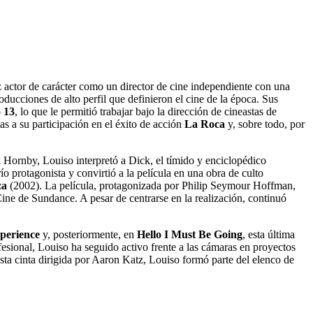
z actor de carácter como un director de cine independiente con una
ducciones de alto perfil que definieron el cine de la época. Sus
 13
, lo que le permitió trabajar bajo la dirección de cineastas de
as a su participación en el éxito de acción
La Roca
y, sobre todo, por
k Hornby, Louiso interpretó a Dick, el tímido y enciclopédico
o protagonista y convirtió a la película en una obra de culto
za
(2002). La película, protagonizada por Philip Seymour Hoffman,
Cine de Sundance. A pesar de centrarse en la realización, continuó
perience
y, posteriormente, en
Hello I Must Be Going
, esta última
ofesional, Louiso ha seguido activo frente a las cámaras en proyectos
ta cinta dirigida por Aaron Katz, Louiso formó parte del elenco de