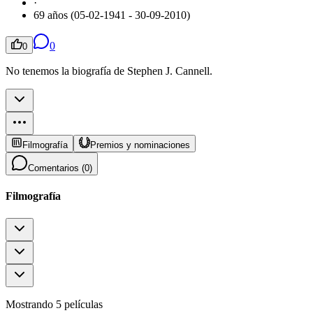
·
69 años (05-02-1941 - 30-09-2010)
0
0
No tenemos la biografía de Stephen J. Cannell.
Filmografía
Premios y nominaciones
Comentarios (
0
)
Filmografía
Mostrando 5 películas