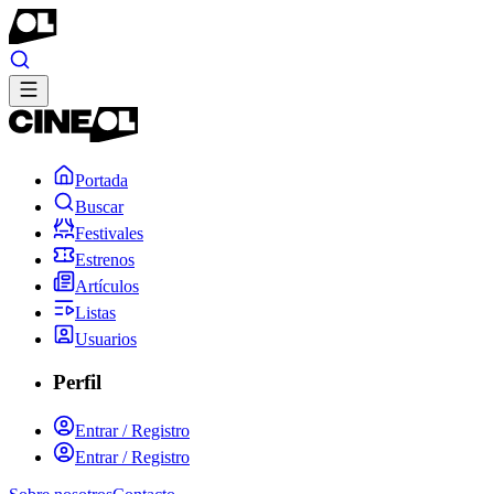
Portada
Buscar
Festivales
Estrenos
Artículos
Listas
Usuarios
Perfil
Entrar / Registro
Entrar / Registro