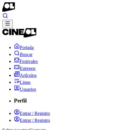
Portada
Buscar
Festivales
Estrenos
Artículos
Listas
Usuarios
Perfil
Entrar / Registro
Entrar / Registro