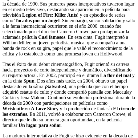
la década de 1990. Sus primeros pasos interpretativos tuvieron lugar
en el medio televisivo, destacando su aparición en la película para
televisión
Legion of Fire: Killer Ants!
y en episodios de series
como
Tocados por un ángel
. Sin embargo, su consolidación y salto
a la fama internacional ocurrieron en el año 2000, cuando fue
seleccionado por el director Cameron Crowe para protagonizar la
aclamada película
Casi famosos
. En esta cinta, Fugit interpretó a
William Miller, un joven periodista musical que acompaña a una
banda de rock en su gira, papel que le valió el reconocimiento de la
crítica y lo estableció como una promesa joven en Hollywood.
Tras el éxito de su debut cinematográfico, Fugit orientó su carrera
hacia proyectos de corte independiente y dramático, diversificando
su registro actoral. En 2002, participó en el drama
La flor del mal
y
en la cinta
Spun
. Dos años más tarde, en 2004, obtuvo un papel
destacado en la sátira
¡Salvados!
, una película que con el tiempo
adquirió estatus de culto y donde compartió pantalla con Macaulay
Culkin y Jena Malone. Continuó su evolución profesional durante la
década de 2000 con participaciones en películas como
Wristcutters: A Love Story
y la producción de fantasía
El circo de
los extraños
. En 2011, volvió a colaborar con Cameron Crowe, el
director que le dio su primera gran oportunidad, en la película
familiar
Un lugar para soñar
.
La madurez interpretativa de Fugit se hizo evidente en la década de