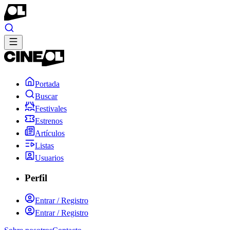
Portada
Buscar
Festivales
Estrenos
Artículos
Listas
Usuarios
Perfil
Entrar / Registro
Entrar / Registro