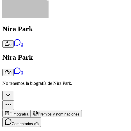
Nira Park
0
0
Nira Park
0
0
No tenemos la biografía de Nira Park.
Filmografía
Premios y nominaciones
Comentarios (
0
)