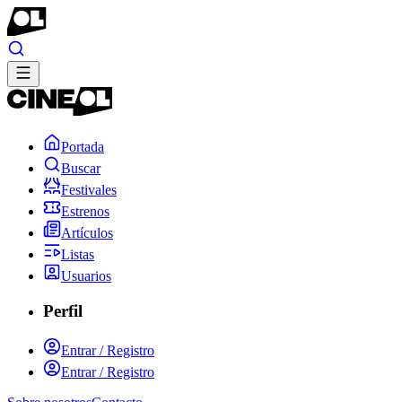
Portada
Buscar
Festivales
Estrenos
Artículos
Listas
Usuarios
Perfil
Entrar / Registro
Entrar / Registro