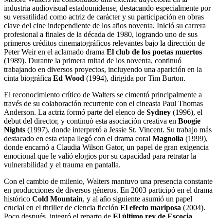
industria audiovisual estadounidense, destacando especialmente por
su versatilidad como actriz de carácter y su participación en obras
clave del cine independiente de los años noventa. Inició su carrera
profesional a finales de la década de 1980, logrando uno de sus
primeros créditos cinematográficos relevantes bajo la dirección de
Peter Weir en el aclamado drama
El club de los poetas muertos
(1989). Durante la primera mitad de los noventa, continuó
trabajando en diversos proyectos, incluyendo una aparición en la
cinta biográfica
Ed Wood
(1994), dirigida por Tim Burton.
El reconocimiento crítico de Walters se cimentó principalmente a
través de su colaboración recurrente con el cineasta Paul Thomas
Anderson. La actriz formó parte del elenco de
Sydney
(1996), el
debut del director, y continuó esta asociación creativa en
Boogie
Nights
(1997), donde interpretó a Jessie St. Vincent. Su trabajo más
destacado en esta etapa llegó con el drama coral
Magnolia
(1999),
donde encarnó a Claudia Wilson Gator, un papel de gran exigencia
emocional que le valió elogios por su capacidad para retratar la
vulnerabilidad y el trauma en pantalla.
Con el cambio de milenio, Walters mantuvo una presencia constante
en producciones de diversos géneros. En 2003 participó en el drama
histórico
Cold Mountain
, y al año siguiente asumió un papel
crucial en el thriller de ciencia ficción
El efecto mariposa
(2004).
Poco después, integró el reparto de
El último rey de Escocia