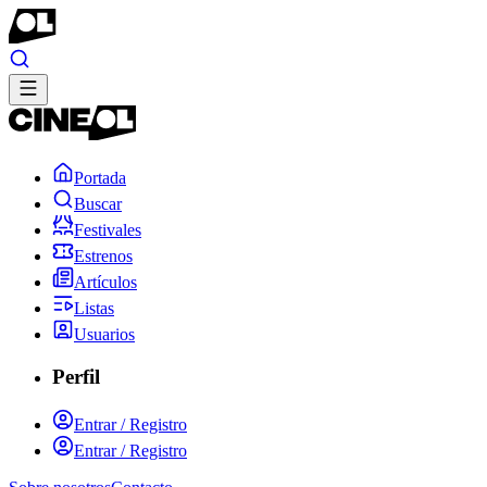
Portada
Buscar
Festivales
Estrenos
Artículos
Listas
Usuarios
Perfil
Entrar / Registro
Entrar / Registro